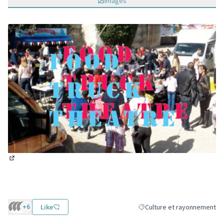
Images
(Lien externe)
+6
Like
Culture et rayonnement
Filtrer les résultats de la c