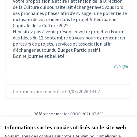
Votre proposition a attiré l'attention de la Direction
de la Culture qui souhaiterait échanger avec vous lors
des prochaines phases afin d’envisager une potentielle
inclusion de votre idée dans le projet Villeurbanne
Capitale de la Culture 2022 !
N’hésitez pas à venir présenter votre projet au Forum
des Idées du 12 Septembre où vous pourrez rencontrer
porteurs de projets, services et association afin
d’échanger autour du Budget Participatif !
Bonne journée et bel été !
0
0
Commentaire modéré le 09/03/2026 14:07
Référence : master-PROP-2021-07-688
Vérifiez l'empreinte numérique
Informations sur les cookies utilisés sur le site web
Nous utilisons des cookies sur notre site Web pour améliorer la