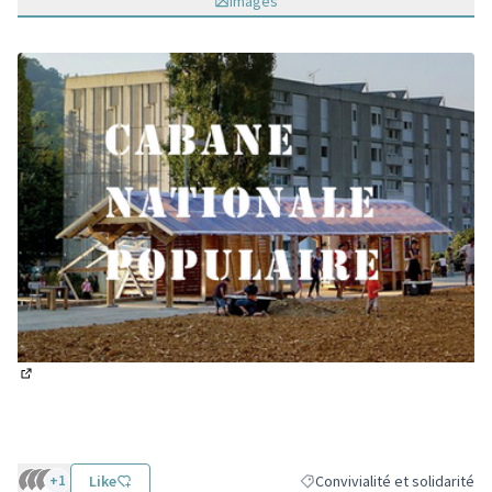
Images
(Lien externe)
+1
Like
Convivialité et solidarité
Filtrer les résultats de la caté