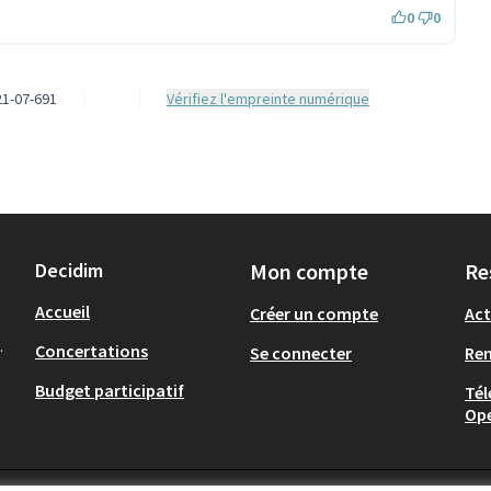
0
0
1-07-691
Vérifiez l'empreinte numérique
Decidim
Mon compte
Re
Accueil
Créer un compte
Act
.
Concertations
Se connecter
Re
Budget participatif
Tél
Op