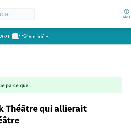
Aide
Menu utilisateur
 2021
/
💡 Vos idées
ue parce que :
k Théâtre qui allierait
éâtre