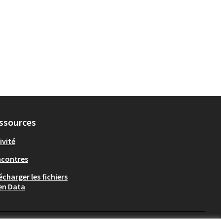
ssources
ivité
ncontres
écharger les fichiers
en Data