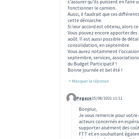
s'assurer qu'ils puissent en faire 
fonctionner le camion.
Aussi, il faudrait que ces différen
cette démarche.
Si leur accord est obtenu, alors ce 
Vous pouvez encore apporter des 
août. Il est aussi possible de déta
consolidation, en septembre.
Vous aurez notamment l’occasion d
septembre, services, associations
du Budget Participatif !
Bonne journée et bel été !
Masquer la réponse
Pegaze
25/08/2021 11:11
Commentaire 1053 (réponse au c
Bonjour,
Je vous remercie pour votre 
acteurs concernés en espéran
supporter aisément des coû
FTT et en souhaitant égale