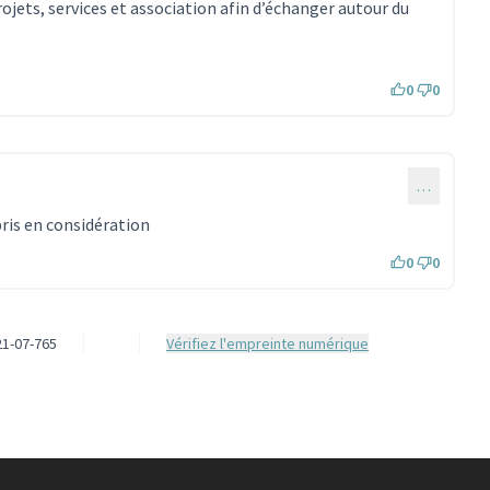
ojets, services et association afin d’échanger autour du
0
0
…
pris en considération
0
0
1-07-765
Vérifiez l'empreinte numérique