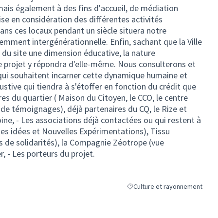
, mais également à des fins d'accueil, de médiation
rise en considération des différentes activités
dans ces locaux pendant un siècle situera notre
ment intergénérationnelle. Enfin, sachant que la Ville
r du site une dimension éducative, la nature
e projet y répondra d'elle-même. Nous consulterons et
s qui souhaitent incarner cette dynamique humaine et
austive qui tiendra à s'étoffer en fonction du crédit que
tures du quartier ( Maison du Citoyen, le CCO, le centre
 de témoignages), déjà partenaires du CQ, le Rize et
ine, - Les associations déjà contactées ou qui restent à
des idées et Nouvelles Expérimentations), Tissu
iens de solidarités), la Compagnie Zéotrope (vue
er, - Les porteurs du projet.
Culture et rayonnement
Filtrer les résultats de la caté