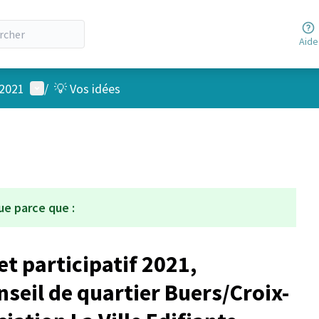
Aide
Menu utilisateur
 2021
/
💡 Vos idées
ue parce que :
t participatif 2021,
seil de quartier Buers/Croix-