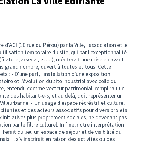
ciation La Ville Edifiante
e d'ACI (10 rue du Pérou) par la Ville, l'association et le
tilisation temporaire du site, qui par l'exceptionnalité
filature, arsenal, etc...), mériterait une mise en avant
us grand nombre, ouvert à toutes et tous. Cette
ets : - D'une part, l'installation d'une exposition
toire et l'évolution du site industriel avec celle du
space, entendu comme vecteur patrimonial, remplirait un
ante des habitant-e-s, et au delà, doit représenter un
 Villeurbanne. - Un usage d'espace récréatif et culturel
abitantes et des acteurs associatifs pour divers projets
 initiatives plus proprement sociales, ne devenant pas
ion par le filtre culturel. In fine, notre interprétation
 ferait du lieu un espace de séjour et de visibilité du
nais. Il s'y inscrirait en raison des activités ou des