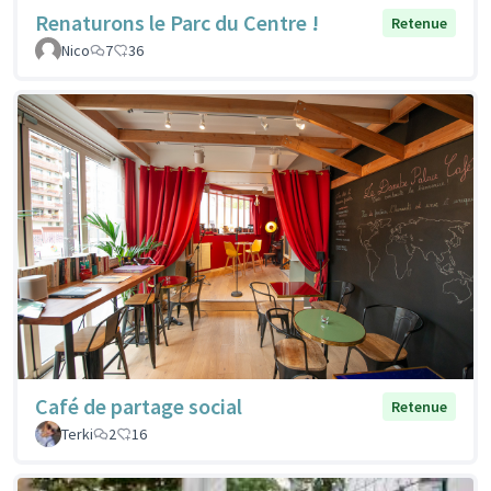
Renaturons le Parc du Centre !
Retenue
Nico
7
36
Café de partage social
Retenue
Terki
2
16