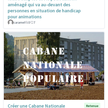
aménagé qui va au-devant des
personnes en situation de handicap
pour animations
caramel
5
7
Créer une Cabane Nationale
Retenue