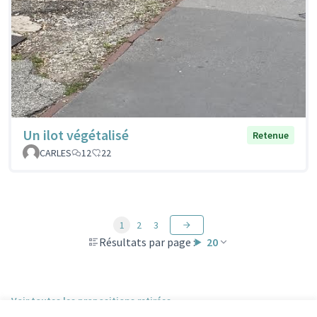
Un ilot végétalisé
Retenue
CARLES
12
22
1
2
3
Résultats par page :
20
Voir toutes les propositions retirées