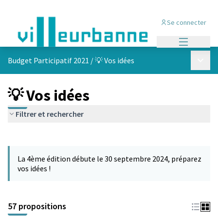
Se connecter
Menu princi
Menu p
Budget Participatif 2021
/
💡 Vos idées
💡 Vos idées
Filtrer et rechercher
Passer la carte
L'élément suivant est une carte qui présente les éléments de cet
La 4ème édition débute le 30 septembre 2024, préparez
vos idées !
57 propositions