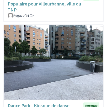
Populaire pour Villeurbanne, ville du
TNP
Pegaze
1
4
Dance Park - Kiosque de danse
Retenue