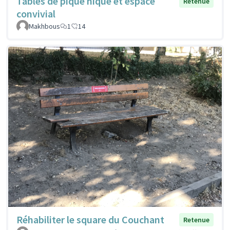
Tables de pique nique et espace
Retenue
convivial
Makhbous
1
14
Réhabiliter le square du Couchant
Retenue