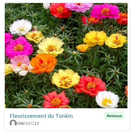
Fleurissement du Tonkin
Retenue
Chik
1
13