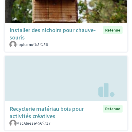
Installer des nichoirs pour chauve-
Retenue
souris
sopharno
5
56
Recyclerie matériau bois pour
Retenue
activités créatives
MacAleese
6
17