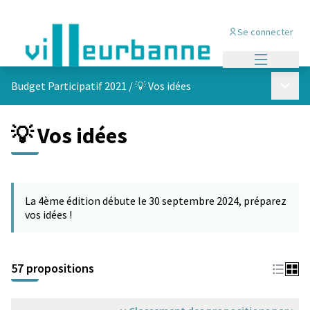
Se connecter
Menu princi
Menu p
Budget Participatif 2021
/
💡 Vos idées
💡 Vos idées
Passer la carte
L'élément suivant est une carte qui présente les éléments de cet
La 4ème édition débute le 30 septembre 2024, préparez
vos idées !
57 propositions