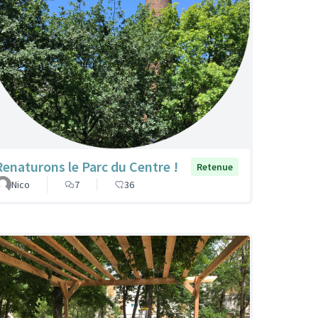
Renaturons le Parc du Centre !
Retenue
Nico
7
36