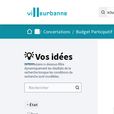
Accueil
Menu principal
/
Concertations
/
Budget Participatif
Passer
L'élément
💡 Vos idées
Le formulaire ci-dessous filtre
dynamiquement les résultats de la
recherche lorsque les conditions de
recherche sont modifiées.
État