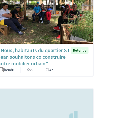
"Nous, habitants du quartier ST
Retenue
Jean souhaitons co construire
notre mobilier urbain"
kendri
5
42