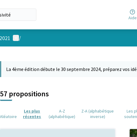
Aide
Menu utilisateur
 2021
/
 la carte
 suivant est une carte qui présente les éléments de cette page comm
La 4ème édition débute le 30 septembre 2024, préparez vos idé
57 propositions
Les plus
A-Z
Z-A (alphabétique
Les p
Aléatoire
récentes
(alphabétique)
inverse)
soute