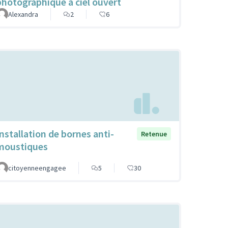
photographique à ciel ouvert
Alexandra
2
6
Installation de bornes anti-
Retenue
moustiques
citoyenneengagee
5
30