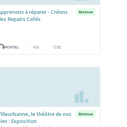
Apprenons à réparer - Créons
Retenue
des Repairs Cafés
MONTIEL
3
32
Villeurbanne, le théâtre de nos
Retenue
vies : Exposition