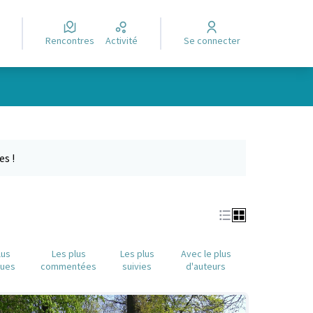
Rencontres
Activité
Se connecter
e des points de carte. L'élément peut être utilisé avec un lecteur
es !
lus
Les plus
Les plus
Avec le plus
nues
commentées
suivies
d'auteurs