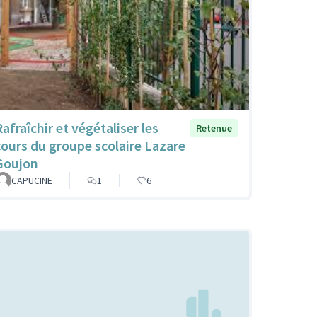
afraîchir et végétaliser les
Retenue
cours du groupe scolaire Lazare
Goujon
CAPUCINE
1
6