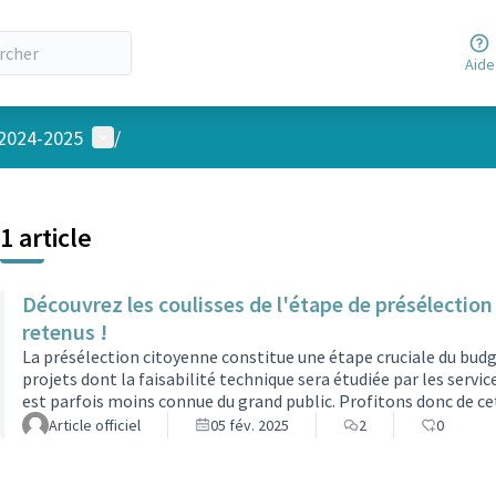
Aide
Menu utilisateur
 2024-2025
/
1 article
Découvrez les coulisses de l'étape de présélection 
retenus !
La présélection citoyenne constitue une étape cruciale du budge
projets dont la faisabilité technique sera étudiée par les servi
est parfois moins connue du grand public. Profitons donc de ce
présélection des projets est-elle nécessaire ?Sur les 261 idées
Article officiel
05 fév. 2025
2
0
participatif, 107 était éligibles au regard du règlement inté…