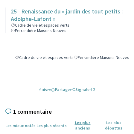
25 - Renaissance du « jardin des tout-petits :
Adolphe-Lafont »
Cadre de vie et espaces verts
Ferrandière Maisons-Neuves
Cadre de vie et espaces verts
Ferrandière Maisons-Neuves
Filtrer les résultats de la catégorie : Cadre de vie et espaces verts
Filtrer les résultats pour le sect
Partager
Signaler
Suivre
1 commentaire
Les plus
Les plus
Les mieux notés
Les plus récents
anciens
débattus