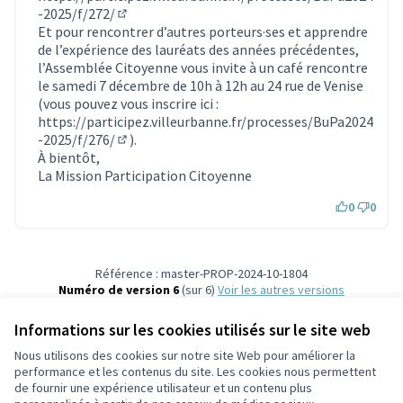
-2025/f/272/
(S'ouvre dans un nouvel onglet)
Et pour rencontrer d’autres porteurs·ses et apprendre
de l’expérience des lauréats des années précédentes,
l’Assemblée Citoyenne vous invite à un café rencontre
le samedi 7 décembre de 10h à 12h au 24 rue de Venise
(vous pouvez vous inscrire ici :
https://participez.villeurbanne.fr/processes/BuPa2024
-2025/f/276/
).
(S'ouvre dans un nouvel onglet)
À bientôt,
La Mission Participation Citoyenne
0
0
Référence : master-PROP-2024-10-1804
Numéro de version 6
(sur 6)
voir les autres versions
Vérifiez l'empreinte numérique
Informations sur les cookies utilisés sur le site web
Nous utilisons des cookies sur notre site Web pour améliorer la
Conditions d'utilisation
performance et les contenus du site. Les cookies nous permettent
Paramètres des cookies
de fournir une expérience utilisateur et un contenu plus
Participez Villeurbanne sur X
Participez Villeurbanne sur Facebook
Participez Villeurbanne sur Instagram
Participez Villeurbanne sur YouTube