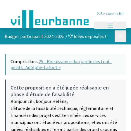
Se connecter
Menu princi
Menu p
Budget participatif 2024-2025
/
💡 Idées déposées !
Compris dans
25 - Renaissance du « jardin des tout-
petits : Adolphe-Lafont »
Cette proposition a été jugée réalisable en
phase d'étude de faisabilité
Bonjour Lili, bonjour Hélène,
L’étude de la faisabilité technique, réglementaire et
financière des projets est terminée. Les services
municipaux ont étudié vos propositions, elles ont été
jugées réalisables et feront partie des projets soumis