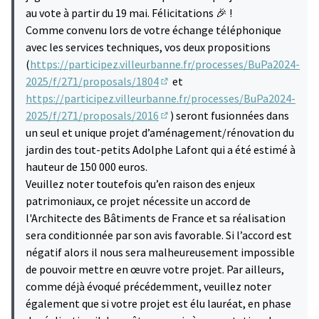
au vote à partir du 19 mai. Félicitations 🎉 !
Comme convenu lors de votre échange téléphonique
avec les services techniques, vos deux propositions
(
https://participez.villeurbanne.fr/processes/BuPa2024-
2025/f/271/proposals/1804
et
(S'ouvre dans un nouvel onglet)
https://participez.villeurbanne.fr/processes/BuPa2024-
2025/f/271/proposals/2016
) seront fusionnées dans
(S'ouvre dans un nouvel onglet)
un seul et unique projet d’aménagement/rénovation du
jardin des tout-petits Adolphe Lafont qui a été estimé à
hauteur de 150 000 euros.
Veuillez noter toutefois qu’en raison des enjeux
patrimoniaux, ce projet nécessite un accord de
l'Architecte des Bâtiments de France et sa réalisation
sera conditionnée par son avis favorable. Si l’accord est
négatif alors il nous sera malheureusement impossible
de pouvoir mettre en œuvre votre projet. Par ailleurs,
comme déjà évoqué précédemment, veuillez noter
également que si votre projet est élu lauréat, en phase