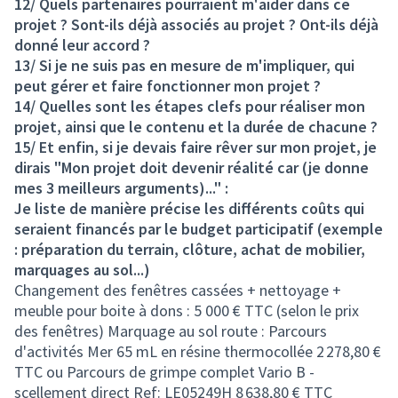
12/ Quels partenaires pourraient m'aider dans ce
projet ? Sont-ils déjà associés au projet ? Ont-ils déjà
donné leur accord ?
13/ Si je ne suis pas en mesure de m'impliquer, qui
peut gérer et faire fonctionner mon projet ?
14/ Quelles sont les étapes clefs pour réaliser mon
projet, ainsi que le contenu et la durée de chacune ?
15/ Et enfin, si je devais faire rêver sur mon projet, je
dirais "Mon projet doit devenir réalité car (je donne
mes 3 meilleurs arguments)..." :
Je liste de manière précise les différents coûts qui
seraient financés par le budget participatif (exemple
: préparation du terrain, clôture, achat de mobilier,
marquages au sol...)
Changement des fenêtres cassées + nettoyage +
meuble pour boite à dons : 5 000 € TTC (selon le prix
des fenêtres) Marquage au sol route : Parcours
d'activités Mer 65 mL en résine thermocollée 2 278,80 €
TTC ou Parcours de grimpe complet Vario B -
scellement direct Ref: LE05249H 8 638,80 € TTC