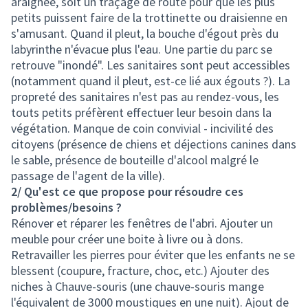
araignée, soit un traçage de route pour que les plus
petits puissent faire de la trottinette ou draisienne en
s'amusant. Quand il pleut, la bouche d'égout près du
labyrinthe n'évacue plus l'eau. Une partie du parc se
retrouve "inondé". Les sanitaires sont peut accessibles
(notamment quand il pleut, est-ce lié aux égouts ?). La
propreté des sanitaires n'est pas au rendez-vous, les
touts petits préfèrent effectuer leur besoin dans la
végétation. Manque de coin convivial - incivilité des
citoyens (présence de chiens et déjections canines dans
le sable, présence de bouteille d'alcool malgré le
passage de l'agent de la ville).
2/ Qu'est ce que propose pour résoudre ces
problèmes/besoins ?
Rénover et réparer les fenêtres de l'abri. Ajouter un
meuble pour créer une boite à livre ou à dons.
Retravailler les pierres pour éviter que les enfants ne se
blessent (coupure, fracture, choc, etc.) Ajouter des
niches à Chauve-souris (une chauve-souris mange
l'équivalent de 3000 moustiques en une nuit). Ajout de