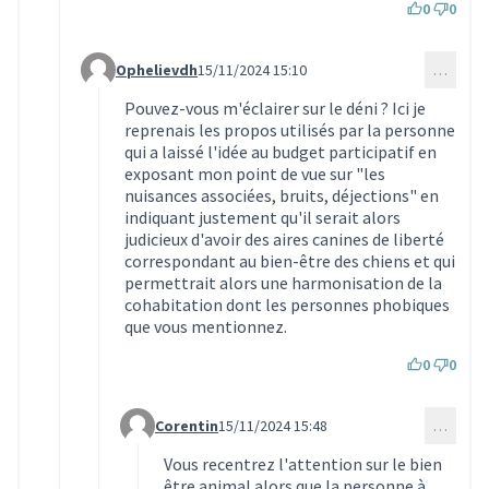
0
0
Ophelievdh
15/11/2024 15:10
…
Commentaire 3537 (réponse au commentaire 3535)
Pouvez-vous m'éclairer sur le déni ? Ici je
reprenais les propos utilisés par la personne
qui a laissé l'idée au budget participatif en
exposant mon point de vue sur "les
nuisances associées, bruits, déjections" en
indiquant justement qu'il serait alors
judicieux d'avoir des aires canines de liberté
correspondant au bien-être des chiens et qui
permettrait alors une harmonisation de la
cohabitation dont les personnes phobiques
que vous mentionnez.
0
0
Corentin
15/11/2024 15:48
…
Commentaire 3538 (réponse au commentaire 353
Vous recentrez l'attention sur le bien
être animal alors que la personne à