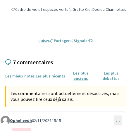
Cadre de vie et espaces verts
Gratte-Ciel Dedieu Charmettes
Filtrer les résultats de la catégorie : Cadre de vie et espaces verts
Filtrer les résultats pour le secteu
Partager
Signaler
Suivre
7 commentaires
Les plus
Les plus
Les mieux notés
Les plus récents
anciens
débattus
Les commentaires sont actuellement désactivés, mais
vous pouvez lire ceux déjà saisis.
Ophelievdh
02/11/2024 15:15
…
Commentaire 3405