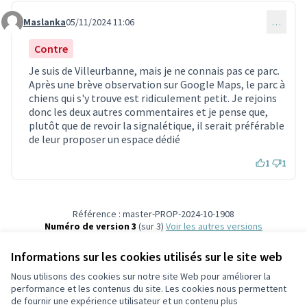
Maslanka
05/11/2024 11:06
…
Commentaire 3433
Contre
Je suis de Villeurbanne, mais je ne connais pas ce parc.
Après une brève observation sur Google Maps, le parc à
chiens qui s'y trouve est ridiculement petit. Je rejoins
donc les deux autres commentaires et je pense que,
plutôt que de revoir la signalétique, il serait préférable
de leur proposer un espace dédié
1
1
Référence : master-PROP-2024-10-1908
Numéro de version 3
(sur 3)
voir les autres versions
Vérifiez l'empreinte numérique
Informations sur les cookies utilisés sur le site web
Nous utilisons des cookies sur notre site Web pour améliorer la
Conditions d'utilisation
performance et les contenus du site. Les cookies nous permettent
Paramètres des cookies
de fournir une expérience utilisateur et un contenu plus
Participez Villeurbanne sur X
Participez Villeurbanne sur Facebook
Participez Villeurbanne sur Instagram
Participez Villeurbanne sur YouTube