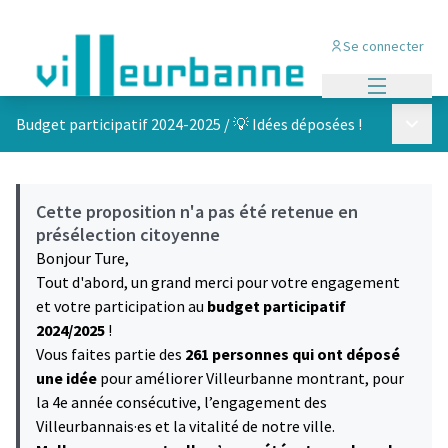
Se connecter
Menu princi
Menu p
Budget participatif 2024-2025
/
💡 Idées déposées !
Cette proposition n'a pas été retenue en
présélection citoyenne
Bonjour Ture,
Tout d'abord, un grand merci pour votre engagement
et votre participation au
budget participatif
2024/2025
!
Vous faites partie des
261 personnes qui ont déposé
une idée
pour améliorer Villeurbanne montrant, pour
la 4e année consécutive, l’engagement des
Villeurbannais·es et la vitalité de notre ville.