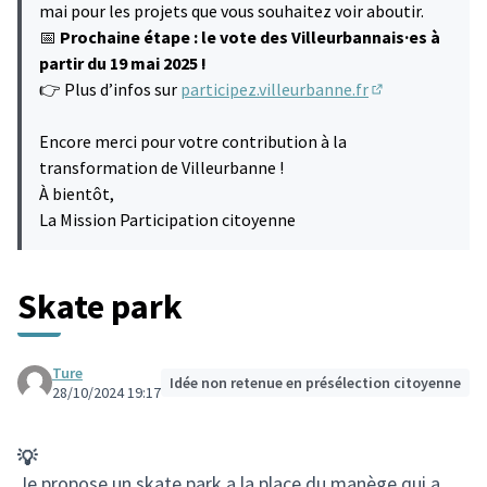
mai pour les projets que vous souhaitez voir aboutir.
📅
Prochaine étape : le vote des Villeurbannais·es à
partir du 19 mai 2025 !
👉 Plus d’infos sur
participez.villeurbanne.fr
(S'ouvre dans u
Encore merci pour votre contribution à la
transformation de Villeurbanne !
À bientôt,
La Mission Participation citoyenne
Skate park
Ture
Idée non retenue en présélection citoyenne
28/10/2024 19:17
💡
Je propose un skate park a la place du manège qui a