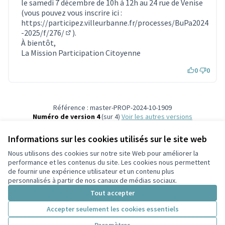
le samedi 7 décembre de 10h à 12h au 24 rue de Venise
(vous pouvez vous inscrire ici :
https://participez.villeurbanne.fr/processes/BuPa2024
-2025/f/276/
).
(S'ouvre dans un nouvel onglet)
À bientôt,
La Mission Participation Citoyenne
0
0
Référence : master-PROP-2024-10-1909
Numéro de version 4
(sur 4)
voir les autres versions
Vérifiez l'empreinte numérique
Informations sur les cookies utilisés sur le site web
Nous utilisons des cookies sur notre site Web pour améliorer la
Conditions d'utilisation
performance et les contenus du site. Les cookies nous permettent
Paramètres des cookies
de fournir une expérience utilisateur et un contenu plus
Participez Villeurbanne sur X
Participez Villeurbanne sur Facebook
Participez Villeurbanne sur Instagram
Participez Villeurbanne sur YouTube
personnalisés à partir de nos canaux de médias sociaux.
(Lien externe)
(Lien externe)
(Lien externe)
(Lien externe)
Tout accepter
Accepter seulement les cookies essentiels
Licence Cre
(Lien extern