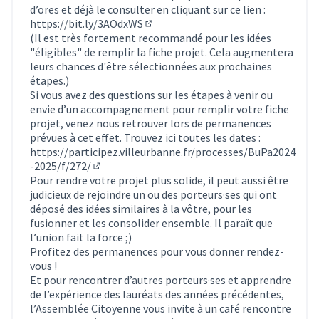
d’ores et déjà le consulter en cliquant sur ce lien :
https://bit.ly/3AOdxWS
(Lien externe)
(Il est très fortement recommandé pour les idées
"éligibles" de remplir la fiche projet. Cela augmentera
leurs chances d'être sélectionnées aux prochaines
étapes.)
Si vous avez des questions sur les étapes à venir ou
envie d’un accompagnement pour remplir votre fiche
projet, venez nous retrouver lors de permanences
prévues à cet effet. Trouvez ici toutes les dates :
https://participez.villeurbanne.fr/processes/BuPa2024
-2025/f/272/
(S'ouvre dans un nouvel onglet)
Pour rendre votre projet plus solide, il peut aussi être
judicieux de rejoindre un ou des porteurs·ses qui ont
déposé des idées similaires à la vôtre, pour les
fusionner et les consolider ensemble. Il paraît que
l’union fait la force ;)
Profitez des permanences pour vous donner rendez-
vous !
Et pour rencontrer d’autres porteurs·ses et apprendre
de l’expérience des lauréats des années précédentes,
l’Assemblée Citoyenne vous invite à un café rencontre