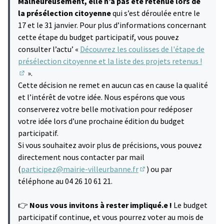
Malheureusement, elle n’a pas été retenue lors de
la présélection citoyenne
qui s’est déroulée entre le
17 et le 31 janvier. Pour plus d’informations concernant
cette étape du budget participatif, vous pouvez
consulter l’actu’ «
Découvrez les coulisses de l'étape de
présélection citoyenne et la liste des projets retenus !
».
(S'ouvre dans un nouvel onglet)
Cette décision ne remet en aucun cas en cause la qualité
et l’intérêt de votre idée. Nous espérons que vous
conserverez votre belle motivation pour redéposer
votre idée lors d’une prochaine édition du budget
participatif.
Si vous souhaitez avoir plus de précisions, vous pouvez
directement nous contacter par mail
(
participez@mairie-villeurbanne.fr
) ou par
(S'ouvre dans un nouvel 
téléphone au 04 26 10 61 21.
👉
Nous vous invitons à rester impliqué.e !
Le budget
participatif continue, et vous pourrez voter au mois de