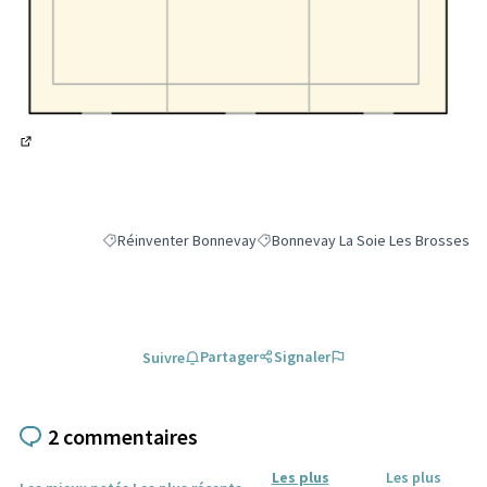
(Lien externe)
Réinventer Bonnevay
Bonnevay La Soie Les Brosses
Filtrer les résultats de la catégorie : Réinventer Bonnevay
Filtrer les résultats pour le secteu
Partager
Signaler
Suivre
2 commentaires
Les plus
Les plus