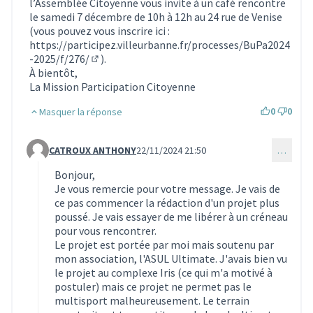
l’Assemblée Citoyenne vous invite à un café rencontre
le samedi 7 décembre de 10h à 12h au 24 rue de Venise
(vous pouvez vous inscrire ici :
https://participez.villeurbanne.fr/processes/BuPa2024
-2025/f/276/
).
(S'ouvre dans un nouvel onglet)
À bientôt,
La Mission Participation Citoyenne
0
0
Masquer la réponse
CATROUX ANTHONY
22/11/2024 21:50
…
Commentaire 3643 (réponse au commentaire 3623)
Bonjour,
Je vous remercie pour votre message. Je vais de
ce pas commencer la rédaction d'un projet plus
poussé. Je vais essayer de me libérer à un créneau
pour vous rencontrer.
Le projet est portée par moi mais soutenu par
mon association, l'ASUL Ultimate. J'avais bien vu
le projet au complexe Iris (ce qui m'a motivé à
postuler) mais ce projet ne permet pas le
multisport malheureusement. Le terrain