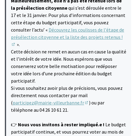
Malheureusement, elle n’a pas été retenue lors de
la présélection citoyenne
qui s’est déroulée entre le
17 et le 31 janvier. Pour plus d’informations concernant
cette étape du budget participatif, vous pouvez
consulter l’actu’ «
Découvrez les coulisses de l'étape de
présélection citoyenne et la liste des projets retenus !
».
(S'ouvre dans un nouvel onglet)
Cette décision ne remet en aucun cas en cause la qualité
et l’intérêt de votre idée. Nous espérons que vous
conserverez votre belle motivation pour redéposer
votre idée lors d’une prochaine édition du budget
participatif.
Si vous souhaitez avoir plus de précisions, vous pouvez
directement nous contacter par mail
(
participez@mairie-villeurbanne.fr
) ou par
(S'ouvre dans un nouvel 
téléphone au 04 26 10 61 21.
👉
Nous vous invitons à rester impliqué.e !
Le budget
participatif continue, et vous pourrez voter au mois de