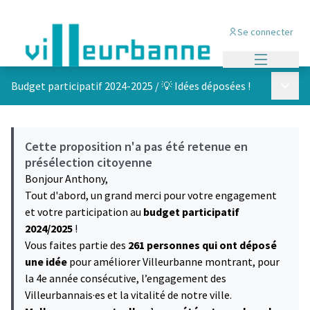
Se connecter
Menu princi
Menu p
Budget participatif 2024-2025
/
💡 Idées déposées !
Cette proposition n'a pas été retenue en
présélection citoyenne
Bonjour Anthony,
Tout d'abord, un grand merci pour votre engagement
et votre participation au
budget participatif
2024/2025
!
Vous faites partie des
261 personnes qui ont déposé
une idée
pour améliorer Villeurbanne montrant, pour
la 4e année consécutive, l’engagement des
Villeurbannais·es et la vitalité de notre ville.