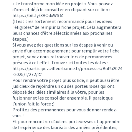
« Je transforme mon idée en projet ». Vous pouvez
d’ores et déjà le consulter en cliquant sur ce lien :
https://bit.ly/3AOdxWS
(Lien externe)
(Il est très fortement recommandé pour les idées
"éligibles" de remplir la fiche projet. Cela augmentera
leurs chances d'être sélectionnées aux prochaines
étapes.)
Si vous avez des questions sur les étapes à venir ou
envie d’un accompagnement pour remplir votre fiche
projet, venez nous retrouver lors de permanences
prévues à cet effet. Trouvez ici toutes les dates :
https://participez.villeurbanne.fr/processes/BuPa2024
-2025/f/272/
(S'ouvre dans un nouvel onglet)
Pour rendre votre projet plus solide, il peut aussi être
judicieux de rejoindre un ou des porteurs·ses qui ont
déposé des idées similaires à la vôtre, pour les
fusionner et les consolider ensemble. Il paraît que
l’union fait la force ;)
Profitez des permanences pour vous donner rendez-
vous !
Et pour rencontrer d’autres porteurs·ses et apprendre
de l’expérience des lauréats des années précédentes,