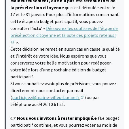
Malheureusement, elle n’a pas été retenue lors de
la présélection citoyenne
qui s’est déroulée entre le
17 et le 31 janvier. Pour plus d’informations concernant
cette étape du budget participatif, vous pouvez
consulter l’actu’ «
Découvrez les coulisses de l'étape de
présélection citoyenne et la liste des projets retenus !
».
(S'ouvre dans un nouvel onglet)
Cette décision ne remet en aucun cas en cause la qualité
et l’intérêt de votre idée. Nous espérons que vous
conserverez votre belle motivation pour redéposer
votre idée lors d’une prochaine édition du budget
participatif.
Si vous souhaitez avoir plus de précisions, vous pouvez
directement nous contacter par mail
(
participez@mairie-villeurbanne.fr
) ou par
(S'ouvre dans un nouvel 
téléphone au 04 26 10 61 21.
👉
Nous vous invitons à rester impliqué.e !
Le budget
participatif continue, et vous pourrez voter au mois de