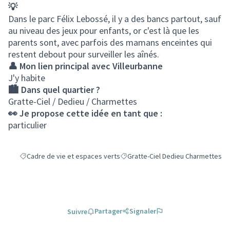
💡
Dans le parc Félix Lebossé, il y a des bancs partout, sauf
au niveau des jeux pour enfants, or c'est là que les
parents sont, avec parfois des mamans enceintes qui
restent debout pour surveiller les aînés.
👤 Mon lien principal avec Villeurbanne
J'y habite
🏙️ Dans quel quartier ?
Gratte-Ciel / Dedieu / Charmettes
👀 Je propose cette idée en tant que :
particulier
Cadre de vie et espaces verts
Gratte-Ciel Dedieu Charmettes
Filtrer les résultats de la catégorie : Cadre de vie et espaces verts
Filtrer les résultats pour le secteu
Partager
Signaler
Suivre