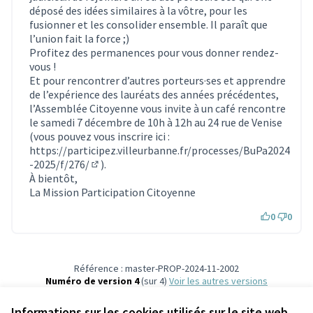
déposé des idées similaires à la vôtre, pour les
fusionner et les consolider ensemble. Il paraît que
l’union fait la force ;)
Profitez des permanences pour vous donner rendez-
vous !
Et pour rencontrer d’autres porteurs·ses et apprendre
de l’expérience des lauréats des années précédentes,
l’Assemblée Citoyenne vous invite à un café rencontre
le samedi 7 décembre de 10h à 12h au 24 rue de Venise
(vous pouvez vous inscrire ici :
https://participez.villeurbanne.fr/processes/BuPa2024
-2025/f/276/
).
(S'ouvre dans un nouvel onglet)
À bientôt,
La Mission Participation Citoyenne
0
0
Référence : master-PROP-2024-11-2002
Numéro de version 4
(sur 4)
voir les autres versions
Vérifiez l'empreinte numérique
Informations sur les cookies utilisés sur le site web