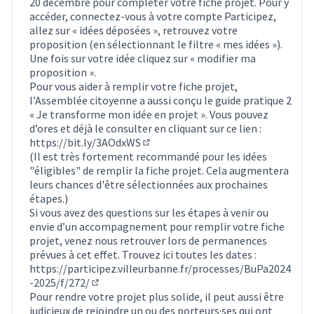
20 décembre pour compléter votre fiche projet. Pour y
accéder, connectez-vous à votre compte Participez,
allez sur « idées déposées », retrouvez votre
proposition (en sélectionnant le filtre « mes idées »).
Une fois sur votre idée cliquez sur « modifier ma
proposition ».
Pour vous aider à remplir votre fiche projet,
l’Assemblée citoyenne a aussi conçu le guide pratique 2
« Je transforme mon idée en projet ». Vous pouvez
d’ores et déjà le consulter en cliquant sur ce lien :
https://bit.ly/3AOdxWS
(Lien externe)
(Il est très fortement recommandé pour les idées
"éligibles" de remplir la fiche projet. Cela augmentera
leurs chances d'être sélectionnées aux prochaines
étapes.)
Si vous avez des questions sur les étapes à venir ou
envie d’un accompagnement pour remplir votre fiche
projet, venez nous retrouver lors de permanences
prévues à cet effet. Trouvez ici toutes les dates :
https://participez.villeurbanne.fr/processes/BuPa2024
-2025/f/272/
(S'ouvre dans un nouvel onglet)
Pour rendre votre projet plus solide, il peut aussi être
judicieux de rejoindre un ou des porteurs·ses qui ont