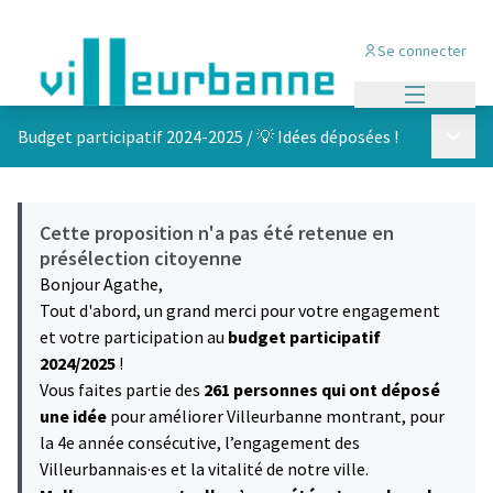
Se connecter
Menu princi
Menu p
Budget participatif 2024-2025
/
💡 Idées déposées !
Cette proposition n'a pas été retenue en
présélection citoyenne
Bonjour Agathe,
Tout d'abord, un grand merci pour votre engagement
et votre participation au
budget participatif
2024/2025
!
Vous faites partie des
261 personnes qui ont déposé
une idée
pour améliorer Villeurbanne montrant, pour
la 4e année consécutive, l’engagement des
Villeurbannais·es et la vitalité de notre ville.