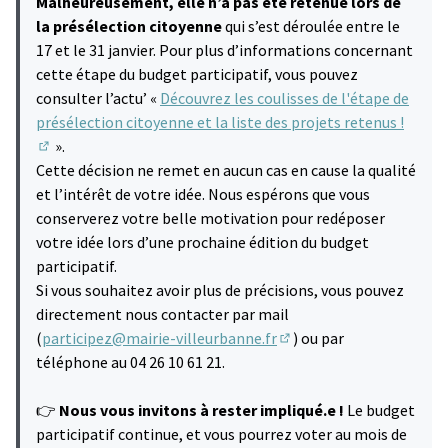
Malheureusement, elle n’a pas été retenue lors de
la présélection citoyenne
qui s’est déroulée entre le
17 et le 31 janvier. Pour plus d’informations concernant
cette étape du budget participatif, vous pouvez
consulter l’actu’ «
Découvrez les coulisses de l'étape de
présélection citoyenne et la liste des projets retenus !
».
(S'ouvre dans un nouvel onglet)
Cette décision ne remet en aucun cas en cause la qualité
et l’intérêt de votre idée. Nous espérons que vous
conserverez votre belle motivation pour redéposer
votre idée lors d’une prochaine édition du budget
participatif.
Si vous souhaitez avoir plus de précisions, vous pouvez
directement nous contacter par mail
(
participez@mairie-villeurbanne.fr
) ou par
(S'ouvre dans un nouvel 
téléphone au 04 26 10 61 21.
👉
Nous vous invitons à rester impliqué.e !
Le budget
participatif continue, et vous pourrez voter au mois de