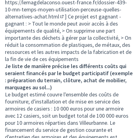
https://lemagdelaconso.ouest-france.fr/dossier-439-
10-mn-temps-moyen-utilisation-perceuse-quelles-
alternatives-achat.html
] Ce projet est gagnant -
(Lien externe)
gagnant : > Tout le monde peut avoir accès à des
équipements de qualité, > On supprime une part
importante des déchets à gérer par la collectivité, > On
réduit la consommation de plastiques, de métaux, des
ressources et les autres impacts de la fabrication et de
la fin de vie de ces équipements
Je liste de manière précise les différents coûts qui
seraient financés par le budget participatif (exemple
: préparation du terrain, clôture, achat de mobilier,
marquages au sol...)
Le budget estimé couvre l'ensemble des coûts de
fourniture; d'installation et de mise en service des
armoires de casiers : 10 000 euros pour une armoire
avec 12 casiers, soit un budget total de 100 000 euros
pour 10 armoires réparties dans Villeurbanne. Le
financement du service de gestion courante et
d'entretien des armoires et des équipements est