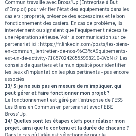
Commun travaille avec Bross'Up (Entreprise à But
d'Emploi) pour vérifier l’état des équipements dans les
casiers : propreté, présence des accessoires et le bon
fonctionnement des casiers. En cas de problème, ils
interviennent ou signalent que l’équipement nécessite
une réparation sérieuse. Voir la communication sur ce
partenariat ici :
https://fr.linkedin.com/posts/les-biens-
en-commun_lentretien-de-nos-%C3%A9quipements-
est-un-de-activity-7165702426555998210-8VbN
Les
(Lien exte
conseils de quartiers et la municipalité pour identifier
les lieux d'implantation les plus pertinents - pas encore
associés
13/ Si je ne suis pas en mesure de m'impliquer, qui
peut gérer et faire fonctionner mon projet ?
Le fonctionnement est géré par l'entreprise de l'ESS
Les Biens en Commun en partenariat avec l'EBE
Bross'Up.
14/ Quelles sont les étapes clefs pour réaliser mon
projet, ainsi que le contenu et la durée de chacune ?
Dans le cas où l'idée est sélectionnée pour le