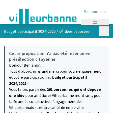
Se connecter
Menu princi
Menu p
Budget participatif 2024-2025
/
💡 Idées déposées !
Cette proposition n'a pas été retenue en
présélection citoyenne
Bonjour Benjamin,
Tout d'abord, un grand merci pour votre engagement
et votre participation au
budget participatif
2024/2025
!
Vous faites partie des
261 personnes qui ont déposé
une idée
pour améliorer Villeurbanne montrant, pour
la 4e année consécutive, l’engagement des
Villeurbannais·es et la vitalité de notre ville.