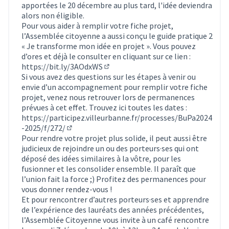
apportées le 20 décembre au plus tard, l'idée deviendra
alors non éligible.
Pour vous aider à remplir votre fiche projet,
l’Assemblée citoyenne a aussi conçu le guide pratique 2
« Je transforme mon idée en projet ». Vous pouvez
d’ores et déjà le consulter en cliquant sur ce lien :
https://bit.ly/3AOdxWS
(Lien externe)
Si vous avez des questions sur les étapes à venir ou
envie d’un accompagnement pour remplir votre fiche
projet, venez nous retrouver lors de permanences
prévues à cet effet. Trouvez ici toutes les dates :
https://participez.villeurbanne.fr/processes/BuPa2024
-2025/f/272/
(S'ouvre dans un nouvel onglet)
Pour rendre votre projet plus solide, il peut aussi être
judicieux de rejoindre un ou des porteurs·ses qui ont
déposé des idées similaires à la vôtre, pour les
fusionner et les consolider ensemble. Il paraît que
l’union fait la force ;) Profitez des permanences pour
vous donner rendez-vous !
Et pour rencontrer d’autres porteurs·ses et apprendre
de l’expérience des lauréats des années précédentes,
l’Assemblée Citoyenne vous invite à un café rencontre