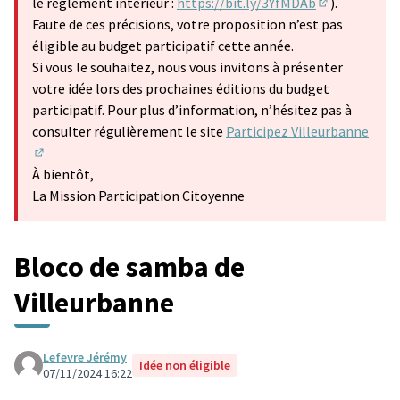
le règlement intérieur :
https://bit.ly/3YfMDAb
).
(Lien externe
Faute de ces précisions, votre proposition n’est pas
éligible au budget participatif cette année.
Si vous le souhaitez, nous vous invitons à présenter
votre idée lors des prochaines éditions du budget
participatif. Pour plus d’information, n’hésitez pas à
consulter régulièrement le site
Participez Villeurbanne
(S'ouvre dans un nouvel onglet)
À bientôt,
La Mission Participation Citoyenne
Bloco de samba de
Villeurbanne
Lefevre Jérémy
Idée non éligible
07/11/2024 16:22