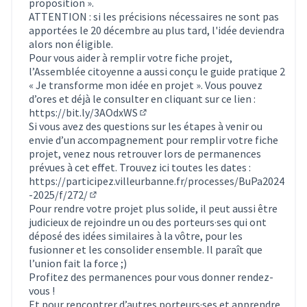
proposition ».
ATTENTION : si les précisions nécessaires ne sont pas
apportées le 20 décembre au plus tard, l'idée deviendra
alors non éligible.
Pour vous aider à remplir votre fiche projet,
l’Assemblée citoyenne a aussi conçu le guide pratique 2
« Je transforme mon idée en projet ». Vous pouvez
d’ores et déjà le consulter en cliquant sur ce lien :
https://bit.ly/3AOdxWS
(Lien externe)
Si vous avez des questions sur les étapes à venir ou
envie d’un accompagnement pour remplir votre fiche
projet, venez nous retrouver lors de permanences
prévues à cet effet. Trouvez ici toutes les dates :
https://participez.villeurbanne.fr/processes/BuPa2024
-2025/f/272/
(S'ouvre dans un nouvel onglet)
Pour rendre votre projet plus solide, il peut aussi être
judicieux de rejoindre un ou des porteurs·ses qui ont
déposé des idées similaires à la vôtre, pour les
fusionner et les consolider ensemble. Il paraît que
l’union fait la force ;)
Profitez des permanences pour vous donner rendez-
vous !
Et pour rencontrer d’autres porteurs·ses et apprendre