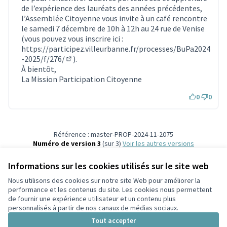
de l’expérience des lauréats des années précédentes,
l’Assemblée Citoyenne vous invite à un café rencontre
le samedi 7 décembre de 10h à 12h au 24 rue de Venise
(vous pouvez vous inscrire ici :
https://participez.villeurbanne.fr/processes/BuPa2024
-2025/f/276/
).
(S'ouvre dans un nouvel onglet)
À bientôt,
La Mission Participation Citoyenne
0
0
Référence : master-PROP-2024-11-2075
Numéro de version 3
(sur 3)
voir les autres versions
Vérifiez l'empreinte numérique
Informations sur les cookies utilisés sur le site web
Nous utilisons des cookies sur notre site Web pour améliorer la
Conditions d'utilisation
performance et les contenus du site. Les cookies nous permettent
Paramètres des cookies
de fournir une expérience utilisateur et un contenu plus
Participez Villeurbanne sur X
Participez Villeurbanne sur Facebook
Participez Villeurbanne sur Instagram
Participez Villeurbanne sur YouTube
personnalisés à partir de nos canaux de médias sociaux.
(Lien externe)
(Lien externe)
(Lien externe)
(Lien externe)
Tout accepter