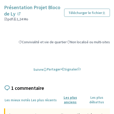
Présentation Projet Bloco
de Ly
Télécharger le fichier
(Lien externe)
pdf
1,24 Mo
Convivialité et vie de quartier
Non localisé ou multi-sites
Filtrer les résultats de la catégorie : Convivialité et vie de quart
Filtrer les résultats pour le sec
Partager
Signaler
Suivre
1 commentaire
Les plus
Les plus
Les mieux notés
Les plus récents
anciens
débattus