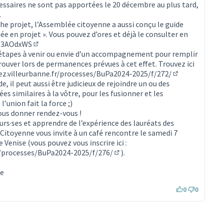
essaires ne sont pas apportées le 20 décembre au plus tard,
.
che projet, l’Assemblée citoyenne a aussi conçu le guide
e en projet ». Vous pouvez d’ores et déjà le consulter en
y/3AOdxWS
(Lien externe)
s étapes à venir ou envie d’un accompagnement pour remplir
rouver lors de permanences prévues à cet effet. Trouvez ici
pez.villeurbanne.fr/processes/BuPa2024-2025/f/272/
(S'ouvre dans 
e, il peut aussi être judicieux de rejoindre un ou des
es similaires à la vôtre, pour les fusionner et les
l’union fait la force ;)
us donner rendez-vous !
urs·ses et apprendre de l’expérience des lauréats des
itoyenne vous invite à un café rencontre le samedi 7
 Venise (vous pouvez vous inscrire ici :
fr/processes/BuPa2024-2025/f/276/
).
(S'ouvre dans un nouvel onglet)
ne
0
0