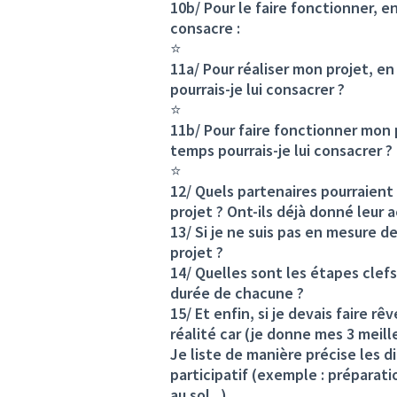
10b/ Pour le faire fonctionner, 
consacre :
⭐
11a/ Pour réaliser mon projet, e
pourrais-je lui consacrer ?
⭐
11b/ Pour faire fonctionner mon 
temps pourrais-je lui consacrer ?
⭐
12/ Quels partenaires pourraient 
projet ? Ont-ils déjà donné leur 
13/ Si je ne suis pas en mesure d
projet ?
14/ Quelles sont les étapes clefs
durée de chacune ?
15/ Et enfin, si je devais faire rê
réalité car (je donne mes 3 meille
Je liste de manière précise les d
participatif (exemple : préparati
au sol...)