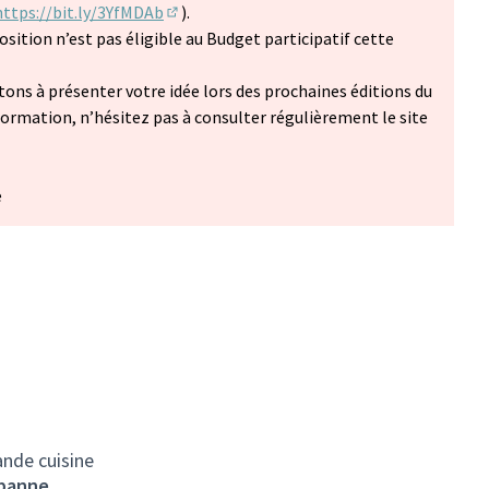
https://bit.ly/3YfMDAb
).
(Lien externe)
osition n’est pas éligible au Budget participatif cette
itons à présenter votre idée lors des prochaines éditions du
nformation, n’hésitez pas à consulter régulièrement le site
ans un nouvel onglet)
e
ande cuisine
rbanne