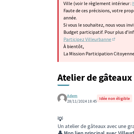
Ville (voir le règlement intérieur :
Faute de ces précisions, votre prop
année.
Si vous le souhaitez, nous vous inv
Budget participatif. Pour plus d’i
Participez Villeurbanne
(S'ouvre d
À bientôt,
La Mission Participation Citoyenn
Atelier de gâteaux
Adem
Idée non éligible
28/11/2024 18:45
💡
Un atelier de gâteaux avec une gr
👤 Mon lien principal avec Villeu