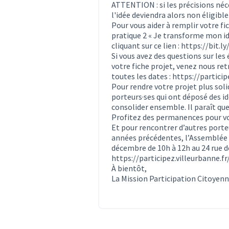
ATTENTION : si les précisions néc
l'idée deviendra alors non éligible
Pour vous aider à remplir votre fi
pratique 2 « Je transforme mon idé
cliquant sur ce lien :
https://bit.l
Si vous avez des questions sur le
votre fiche projet, venez nous ret
toutes les dates :
https://partici
Pour rendre votre projet plus solid
porteurs·ses qui ont déposé des idé
consolider ensemble. Il paraît que 
Profitez des permanences pour vo
Et pour rencontrer d’autres porte
années précédentes, l’Assemblée C
décembre de 10h à 12h au 24 rue de
https://participez.villeurbanne.
À bientôt,
La Mission Participation Citoyen