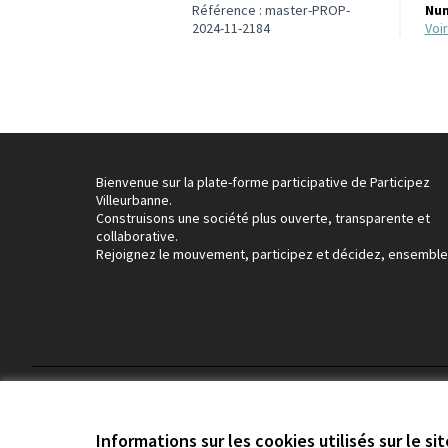
Référence : master-PROP-
Num
2024-11-2184
vo
Bienvenue sur la plate-forme participative de Participez
Villeurbanne.
Construisons une société plus ouverte, transparente et
collaborative.
Rejoignez le mouvement, participez et décidez, ensemble
Conditions d'utilisation
Paramètres des cookies
Informations sur les cookies utilisés sur le si