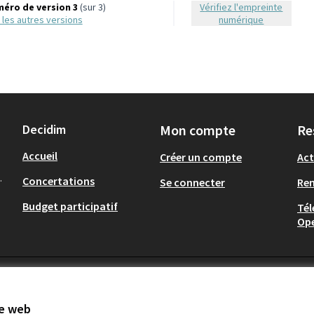
éro de version 3
(sur 3)
Vérifiez l'empreinte
ir les autres versions
numérique
Decidim
Mon compte
Re
Accueil
Créer un compte
Act
.
Concertations
Se connecter
Re
Budget participatif
Tél
Op
te web