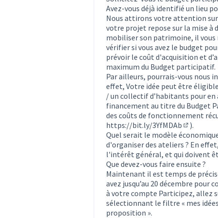
Avez-vous déjà identifié un lieu pou
Nous attirons votre attention sur 
votre projet repose sur la mise à d
mobiliser son patrimoine, il vous
vérifier si vous avez le budget pour
prévoir le coût d'acquisition et d
maximum du Budget participatif.
Par ailleurs, pourrais-vous nous in
effet, Votre idée peut être éligib
/ un collectif d’habitants pour en
financement au titre du Budget Pa
des coûts de fonctionnement récurr
https://bit.ly/3YfMDAb
).
(Lien exte
Quel serait le modèle économique e
d'organiser des ateliers ? En effe
l'intérêt général, et qui doivent ê
Que devez-vous faire ensuite ?
Maintenant il est temps de précise
avez jusqu’au 20 décembre pour co
à votre compte Participez, allez s
sélectionnant le filtre « mes idées
proposition ».