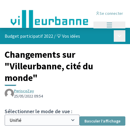
Se connecter
Menu princi
Menu p
Budget participatif 2022
/
💡 Vos idées
Changements sur
"Villeurbanne, cité du
monde"
PeriscoZay
25/05/2022 09:54
Sélectionner le mode de vue :
Basculer l’affichage