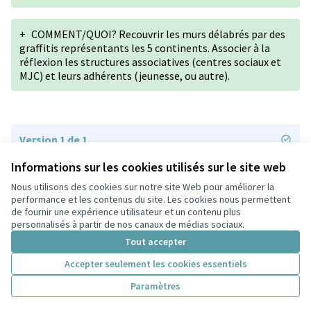
+
COMMENT/QUOI? Recouvrir les murs délabrés par des
graffitis représentants les 5 continents. Associer à la
réflexion les structures associatives (centres sociaux et
MJC) et leurs adhérents (jeunesse, ou autre).
Version 1 de 1
Informations sur les cookies utilisés sur le site web
Nous utilisons des cookies sur notre site Web pour améliorer la
Conditions d'utilisation
performance et les contenus du site. Les cookies nous permettent
Paramètres des cookies
de fournir une expérience utilisateur et un contenu plus
Participez Villeurbanne sur X
Participez Villeurbanne sur Facebook
Participez Villeurbanne sur Instagram
Participez Villeurbanne sur YouTube
personnalisés à partir de nos canaux de médias sociaux.
(Lien externe)
(Lien externe)
(Lien externe)
(Lien externe)
Tout accepter
Accepter seulement les cookies essentiels
Licence Cre
(Lien extern
Paramètres
(Lien externe)
Site réalisé grâce au
logiciel libre Decidim
.
(Lien externe)