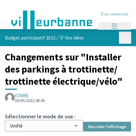
Se connecter
Menu princi
Menu p
Budget participatif 2022
/
💡 Vos idées
Changements sur "Installer
des parkings à trottinette/
trottinette électrique/vélo"
VTAING
30/05/2022 08:45
Sélectionner le mode de vue :
Basculer l’affichage