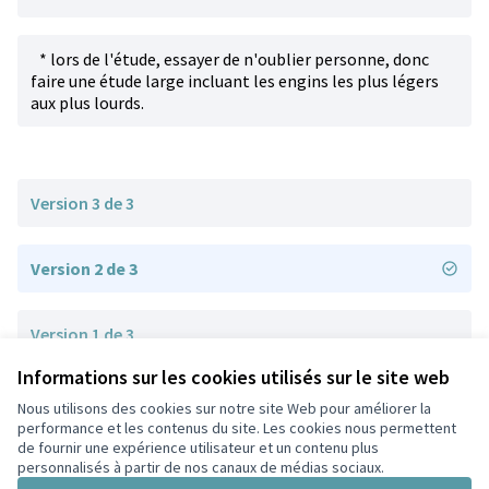
* lors de l'étude, essayer de n'oublier personne, donc
faire une étude large incluant les engins les plus légers
aux plus lourds.
Version 3 de 3
Version 2 de 3
Version 1 de 3
Informations sur les cookies utilisés sur le site web
Nous utilisons des cookies sur notre site Web pour améliorer la
Conditions d'utilisation
performance et les contenus du site. Les cookies nous permettent
Paramètres des cookies
de fournir une expérience utilisateur et un contenu plus
Participez Villeurbanne sur X
Participez Villeurbanne sur Facebook
Participez Villeurbanne sur Instagram
Participez Villeurbanne sur YouTube
personnalisés à partir de nos canaux de médias sociaux.
(Lien externe)
(Lien externe)
(Lien externe)
(Lien externe)