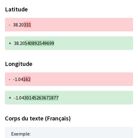
Latitude
-
38.20
331
+
38.20
540892549699
Longitude
-
-1.04
162
+
-1.04
30145263671877
Corps du texte (Français)
Exemple: