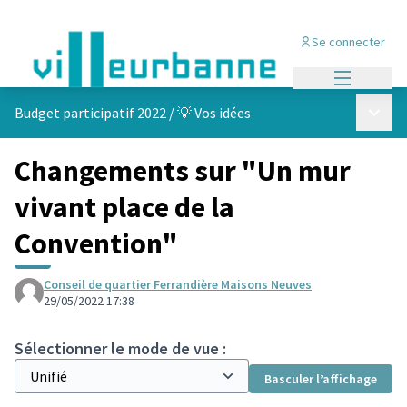
Se connecter
Menu princi
Menu p
Budget participatif 2022
/
💡 Vos idées
Changements sur "Un mur
vivant place de la
Convention"
Conseil de quartier Ferrandière Maisons Neuves
29/05/2022 17:38
Sélectionner le mode de vue :
Basculer l’affichage