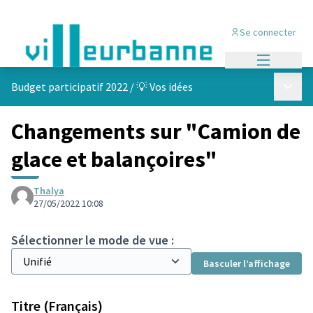
Se connecter
Menu princi
Menu p
Budget participatif 2022
/
💡 Vos idées
Changements sur "Camion de
glace et balançoires"
Thalya
27/05/2022 10:08
Sélectionner le mode de vue :
Basculer l’affichage
Titre (Français)