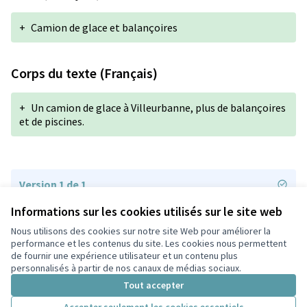
+
Camion de glace et balançoires
Corps du texte (Français)
+
Un camion de glace à Villeurbanne, plus de balançoires
et de piscines.
Version 1 de 1
Informations sur les cookies utilisés sur le site web
Nous utilisons des cookies sur notre site Web pour améliorer la
Conditions d'utilisation
performance et les contenus du site. Les cookies nous permettent
Paramètres des cookies
de fournir une expérience utilisateur et un contenu plus
Participez Villeurbanne sur X
Participez Villeurbanne sur Facebook
Participez Villeurbanne sur Instagram
Participez Villeurbanne sur YouTube
personnalisés à partir de nos canaux de médias sociaux.
(Lien externe)
(Lien externe)
(Lien externe)
(Lien externe)
Tout accepter