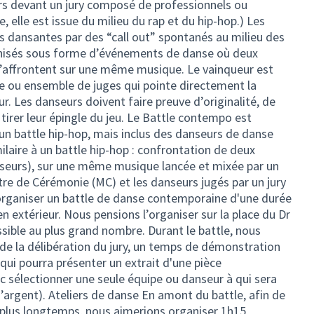
rs devant un jury composé de professionnels ou
, elle est issue du milieu du rap et du hip-hop.) Les
s dansantes par des “call out” spontanés au milieu des
ganisés sous forme d’événements de danse où deux
’affrontent sur une même musique. Le vainqueur est
ge ou ensemble de juges qui pointe directement la
r. Les danseurs doivent faire preuve d’originalité, de
 tirer leur épingle du jeu. Le Battle contempo est
un battle hip-hop, mais inclus des danseurs de danse
laire à un battle hip-hop : confrontation de deux
seurs), sur une même musique lancée et mixée par un
tre de Cérémonie (MC) et les danseurs jugés par un jury
d'organiser un battle de danse contemporaine d'une durée
en extérieur. Nous pensions l’organiser sur la place du Dr
ssible au plus grand nombre. Durant le battle, nous
 de la délibération du jury, un temps de démonstration
ui pourra présenter un extrait d'une pièce
c sélectionner une seule équipe ou danseur à qui sera
argent). Ateliers de danse En amont du battle, afin de
on plus longtemps, nous aimerions organiser 1h15