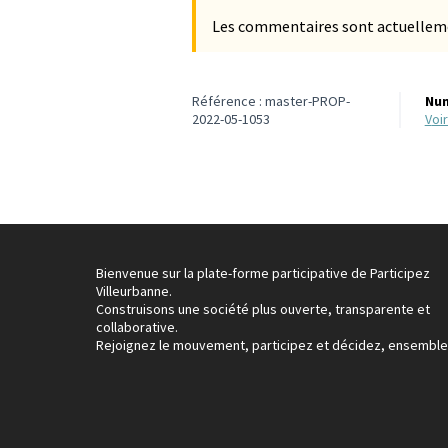
Les commentaires sont actuellement
Référence : master-PROP-
Num
2022-05-1053
vo
Bienvenue sur la plate-forme participative de Participez
Villeurbanne.
Construisons une société plus ouverte, transparente et
collaborative.
Rejoignez le mouvement, participez et décidez, ensemble