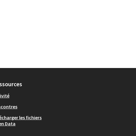
ssources
ivité
ncontres
écharger les fichiers
en Data