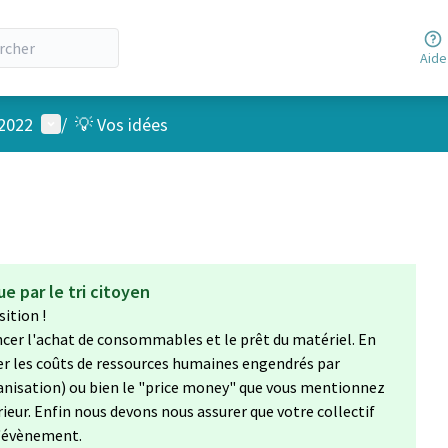
Aide
Menu utilisateur
 2022
/
💡 Vos idées
e par le tri citoyen
ition !
ncer l'achat de consommables et le prêt du matériel. En
er les coûts de ressources humaines engendrés par
anisation) ou bien le "price money" que vous mentionnez
ur. Enfin nous devons nous assurer que votre collectif
 l'évènement.