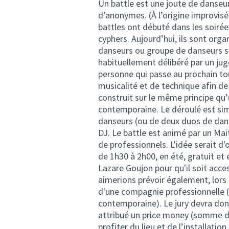
Un battle est une joute de danseu
d’anonymes. (À l’origine improvisée
battles ont débuté dans les soirée
cyphers. Aujourd’hui, ils sont or
danseurs ou groupe de danseurs s
habituellement délibéré par un ju
personne qui passe au prochain tou
musicalité et de technique afin de
construit sur le même principe qu’
contemporaine. Le déroulé est simi
danseurs (ou de deux duos de dan
DJ. Le battle est animé par un Mai
de professionnels. L'idée serait 
de 1h30 à 2h00, en été, gratuit et 
Lazare Goujon pour qu'il soit acce
aimerions prévoir également, lors
d'une compagnie professionnelle (q
contemporaine). Le jury devra don
attribué un price money (somme d’
profiter du lieu et de l’installati