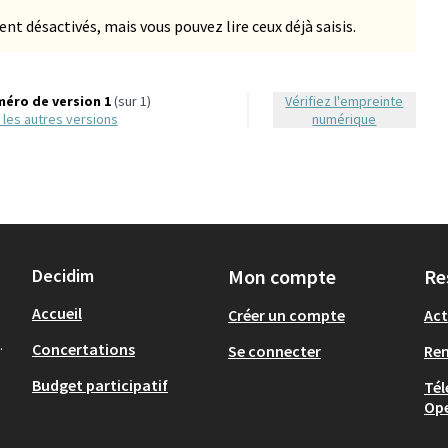
 désactivés, mais vous pouvez lire ceux déjà saisis.
éro de version 1
(sur 1)
Vérifiez l'empreinte
ir les autres versions
numérique
Decidim
Mon compte
Re
Accueil
Créer un compte
Act
.
Concertations
Se connecter
Re
Budget participatif
Tél
Op