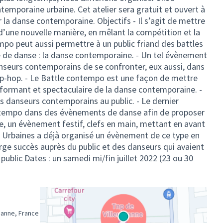
ontemporaine urbaine. Cet atelier sera gratuit et ouvert à
r la danse contemporaine. Objectifs - Il s’agit de mettre
’une nouvelle manière, en mêlant la compétition et la
po peut aussi permettre à un public friand des battles
le de danse : la danse contemporaine. - Un tel évènement
seurs contemporains de se confronter, eux aussi, dans
ip-hop. - Le Battle contempo est une façon de mettre
rformant et spectaculaire de la danse contemporaine. -
des danseurs contemporains au public. - Le dernier
contempo dans des évènements de danse afin de proposer
, un évènement festif, clefs en main, mettant en avant
es Urbaines a déjà organisé un évènement de ce type en
rge succès auprès du public et des danseurs qui avaient
 public Dates : un samedi mi/fin juillet 2022 (23 ou 30
banne, France