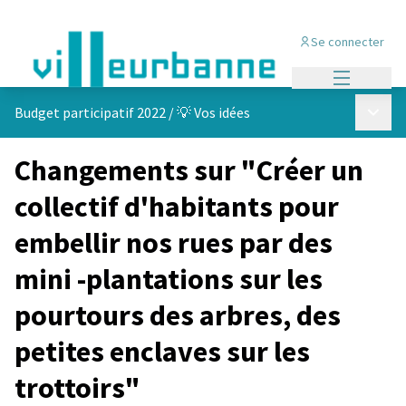
Se connecter
Menu princi
Menu p
Budget participatif 2022
/
💡 Vos idées
Changements sur "Créer un
collectif d'habitants pour
embellir nos rues par des
mini -plantations sur les
pourtours des arbres, des
petites enclaves sur les
trottoirs"