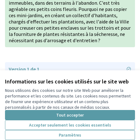
immeubles, dans des terrains à l'abandon. C'est très
agréable ces petits coins fleuris. Pourquoi ne pas copier
ces mini-jardins, en créant un collectif d'habitants,
chargés d'effectuer les plantations, avec l'aide de la Ville
pour creuser ces petites enclaves sur les trottoirs et pour
la fourniture de plantes résistantes à la sécheresse, ne
nécessitant pas d'arrosage et d'entretien ?
Version 1 de 1
Informations sur les cookies utilisés sur le site web
Nous utilisons des cookies sur notre site Web pour améliorer la
Conditions d'utilisation
performance et les contenus du site. Les cookies nous permettent
Paramètres des cookies
de fournir une expérience utilisateur et un contenu plus
Participez Villeurbanne sur X
Participez Villeurbanne sur Facebook
Participez Villeurbanne sur Instagram
Participez Villeurbanne sur YouTube
personnalisés à partir de nos canaux de médias sociaux.
(Lien externe)
(Lien externe)
(Lien externe)
(Lien externe)
Tout accepter
Accepter seulement les cookies essentiels
Licence Cre
(Lien extern
Paramètres
(Lien externe)
Site réalisé grâce au
logiciel libre Decidim
.