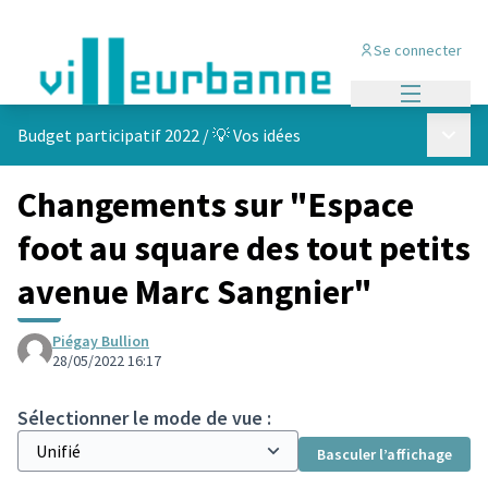
Se connecter
Menu princi
Menu p
Budget participatif 2022
/
💡 Vos idées
Changements sur "Espace
foot au square des tout petits
avenue Marc Sangnier"
Piégay Bullion
28/05/2022 16:17
Sélectionner le mode de vue :
Basculer l’affichage