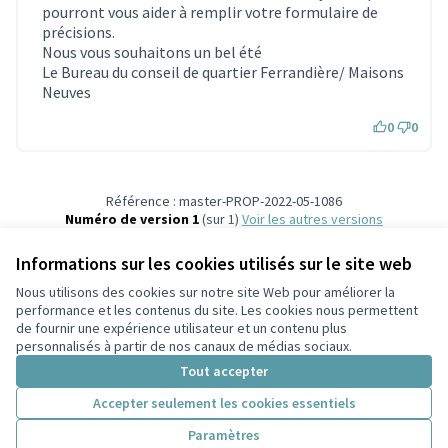
pourront vous aider à remplir votre formulaire de
précisions.
Nous vous souhaitons un bel été
Le Bureau du conseil de quartier Ferrandière/ Maisons
Neuves
0
0
Référence : master-PROP-2022-05-1086
Numéro de version 1
(sur 1)
voir les autres versions
Vérifiez l'empreinte numérique
Informations sur les cookies utilisés sur le site web
Nous utilisons des cookies sur notre site Web pour améliorer la
Conditions d'utilisation
performance et les contenus du site. Les cookies nous permettent
Paramètres des cookies
de fournir une expérience utilisateur et un contenu plus
Participez Villeurbanne sur X
Participez Villeurbanne sur Facebook
Participez Villeurbanne sur Instagram
Participez Villeurbanne sur YouTube
personnalisés à partir de nos canaux de médias sociaux.
(Lien externe)
(Lien externe)
(Lien externe)
(Lien externe)
Tout accepter
Accepter seulement les cookies essentiels
Licence Cre
(Lien extern
Paramètres
(Lien externe)
Site réalisé grâce au
logiciel libre Decidim
.