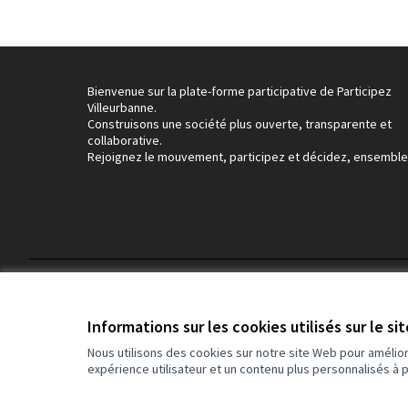
Bienvenue sur la plate-forme participative de Participez
Villeurbanne.
Construisons une société plus ouverte, transparente et
collaborative.
Rejoignez le mouvement, participez et décidez, ensemble
Conditions d'utilisation
Paramètres des cookies
Informations sur les cookies utilisés sur le si
Nous utilisons des cookies sur notre site Web pour amélio
expérience utilisateur et un contenu plus personnalisés à 
(Lien externe)
Site réalisé grâce au
logiciel libre Decidim
.
(Lien externe)