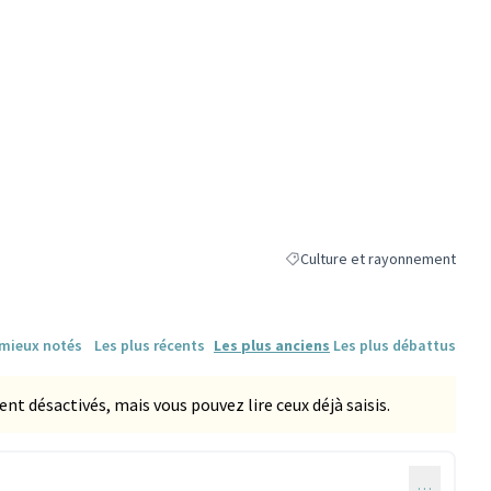
Culture et rayonnement
Filtrer les résultats de la caté
 mieux notés
Les plus récents
Les plus anciens
Les plus débattus
 désactivés, mais vous pouvez lire ceux déjà saisis.
…