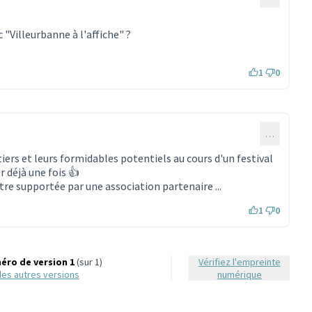
 "Villeurbanne à l'affiche" ?
1
0
…
tiers et leurs formidables potentiels au cours d'un festival
r déjà une fois 👍
être supportée par une association partenaire ...
1
0
éro de version 1
(sur 1)
Vérifiez l'empreinte
r les autres versions
numérique