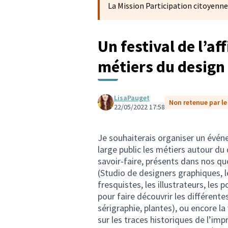
La Mission Participation citoyenne
Un festival de l’af
métiers du design
LisaPauget
Non retenue par le 
22/05/2022 17:58
Je souhaiterais organiser un évén
large public les métiers autour du
savoir-faire, présents dans nos quo
(Studio de designers graphiques, le
fresquistes, les illustrateurs, le
pour faire découvrir les différente
sérigraphie, plantes), ou encore la v
sur les traces historiques de l’imp