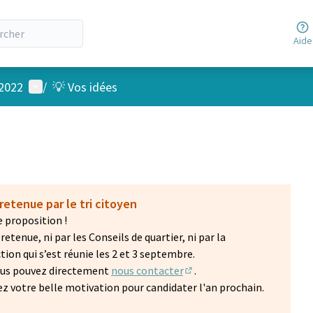
Aide
Menu utilisateur
 2022
/
💡 Vos idées
retenue par le tri citoyen
 proposition !
etenue, ni par les Conseils de quartier, ni par la
on qui s’est réunie les 2 et 3 septembre.
vous pouvez directement
nous contacter
.
(S'ouvre dans un nouvel on
z votre belle motivation pour candidater l'an prochain.