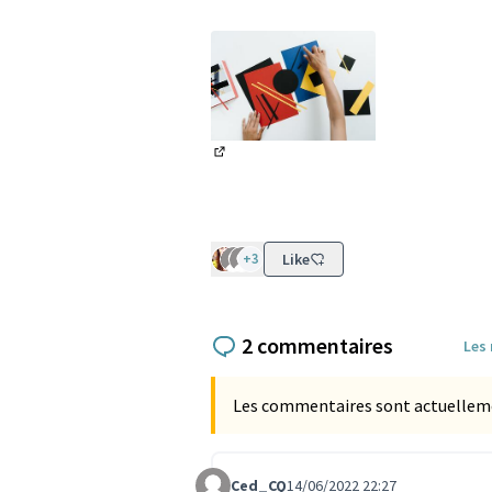
(Lien externe)
+3
Like
2 commentaires
Les
Les commentaires sont actuellement
Ced_CQ
14/06/2022 22:27