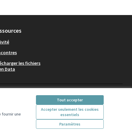
ssources
ivité
ncontres
écharger les fichiers
en Data
Participez Villeurbanne sur X
Participez Villeurbanne sur Fac
Participez Villeurbanne su
Participez Villeurban
Tout accepter
(Lien externe)
(Lien externe)
(Lien externe)
(Lien externe)
Accepter seulement les cookies
 fournir une
essentiels
Licence Creative Comm
(Lien externe)
Paramètres