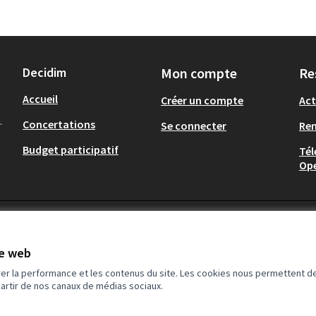
Decidim
Mon compte
Re
Accueil
Créer un compte
Act
.
Concertations
Se connecter
Re
Budget participatif
Tél
Op
te web
rer la performance et les contenus du site. Les cookies nous permettent de
partir de nos canaux de médias sociaux.