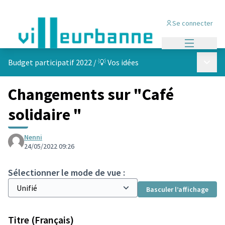
Se connecter
Menu princi
Menu p
Budget participatif 2022
/
💡 Vos idées
Changements sur "Café
solidaire "
Nenni
24/05/2022 09:26
Sélectionner le mode de vue :
Basculer l’affichage
Titre (Français)