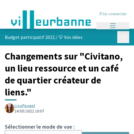
Se connecter
Menu princi
Menu p
Budget participatif 2022
/
💡 Vos idées
Changements sur "Civitano,
un lieu ressource et un café
de quartier créateur de
liens."
LisaPauget
24/05/2022 10:07
Sélectionner le mode de vue :