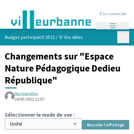
Se connecter
Menu princi
Menu p
Budget participatif 2022
/
💡 Vos idées
Changements sur "Espace
Nature Pédagogique Dedieu
République"
Martignolles
24/05/2022 11:07
Sélectionner le mode de vue :
Basculer l’affichage