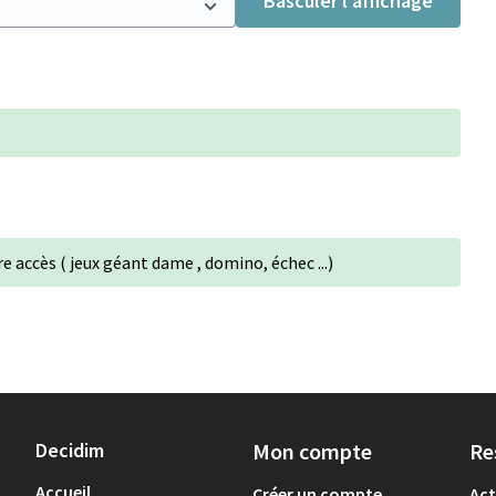
Basculer l’affichage
re accès ( jeux géant dame , domino, échec ...)
Decidim
Mon compte
Re
Accueil
Créer un compte
Act