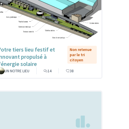
otre tiers lieu festif et
Non retenue
par le tri
innovant propulsé à
citoyen
'énergie solaire
UN NOTRE LIEU
14
38