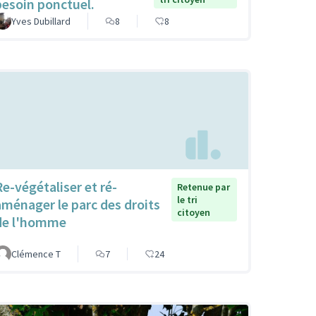
besoin ponctuel.
Yves Dubillard
8
8
Re-végétaliser et ré-
Retenue par
le tri
aménager le parc des droits
citoyen
de l'homme
Clémence T
7
24