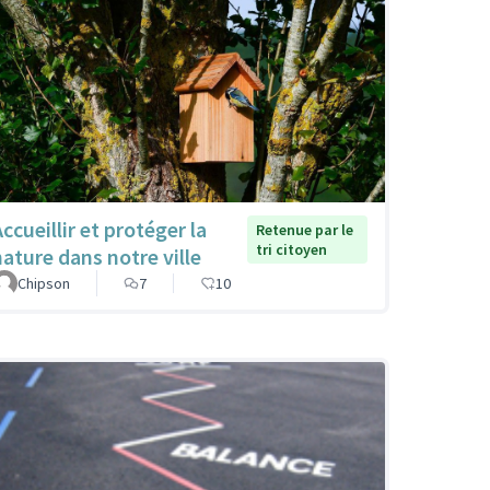
ccueillir et protéger la
Retenue par le
tri citoyen
nature dans notre ville
Chipson
7
10