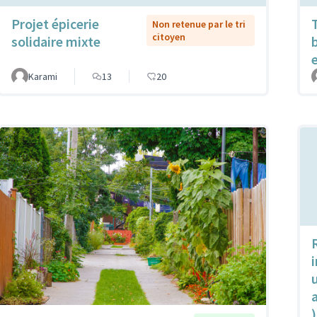
Projet épicerie
Non retenue par le tri
citoyen
solidaire mixte
Karami
13
20
u
)