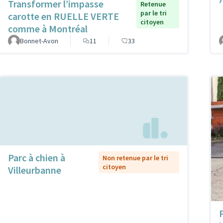
Transformer l’impasse
Retenue
par le tri
carotte en RUELLE VERTE
citoyen
comme à Montréal
Bonnet-Avon
11
33
Parc à chien à
Non retenue par le tri
citoyen
Villeurbanne