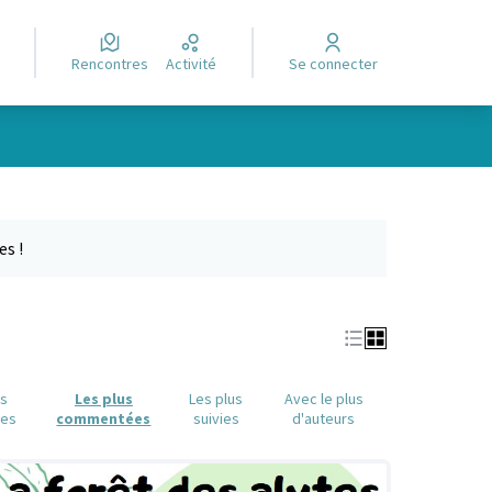
Rencontres
Activité
Se connecter
Leaflet
|
©
OpenStreetMap
contributors
e des points de carte. L'élément peut être utilisé avec un lecteur
es !
us
Les plus
Les plus
Avec le plus
ues
commentées
suivies
d'auteurs