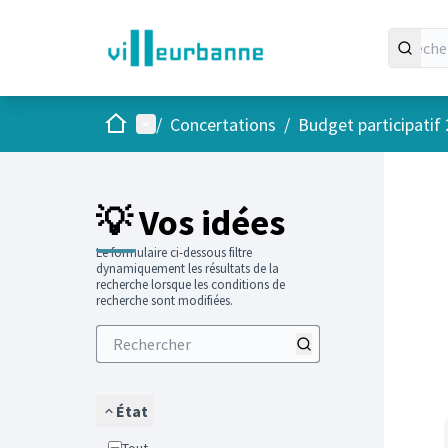
Accueil
Menu principal
/
Concertations
/
Budget participatif
Passer
L'élément
+
−
💡 Vos idées
Le formulaire ci-dessous filtre
dynamiquement les résultats de la
recherche lorsque les conditions de
recherche sont modifiées.
État