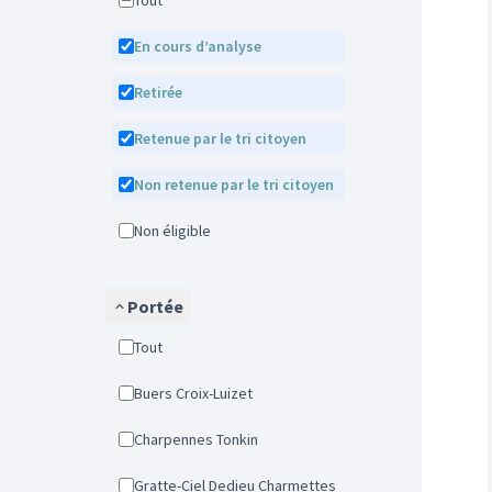
Tout
En cours d’analyse
Retirée
Retenue par le tri citoyen
Non retenue par le tri citoyen
Non éligible
Portée
Tout
Buers Croix-Luizet
Charpennes Tonkin
Gratte-Ciel Dedieu Charmettes