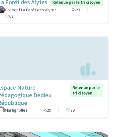
La Forêt des Alytes
Retenue par le tri citoyen
Collectif La Forêt des Alytes
23
63
Espace Nature
Retenue par le
tri citoyen
Pédagogique Dedieu
République
Martignolles
20
79