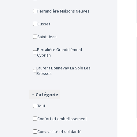
Ferrandière Maisons Neuves
Cusset
Saint-Jean
Perralière Grandclément
Cyprian
Laurent Bonnevay La Soie Les
Brosses
Catégorie
Tout
Confort et embellissement
Convivialité et solidarité