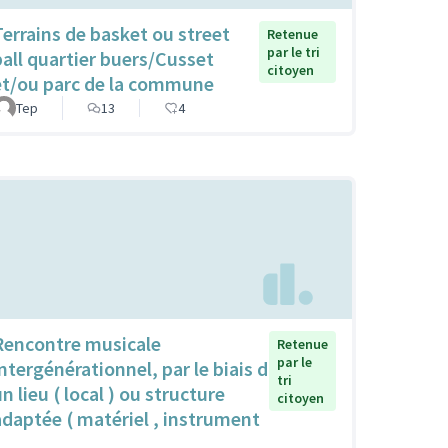
Terrains de basket ou street
Retenue
par le tri
ball quartier buers/Cusset
citoyen
et/ou parc de la commune
Tep
13
4
Rencontre musicale
Retenue
par le
intergénérationnel, par le biais d
tri
n lieu ( local ) ou structure
citoyen
adaptée ( matériel , instrument