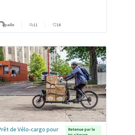
paille
11
16
Prêt de Vélo-cargo pour
Retenue par le
tri citoyen