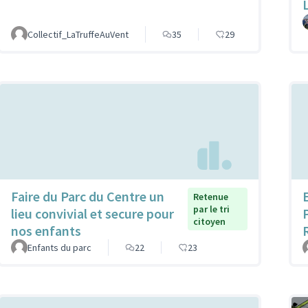
Collectif_LaTruffeAuVent
35
29
Faire du Parc du Centre un
Retenue
par le tri
lieu convivial et secure pour
citoyen
nos enfants
Enfants du parc
22
23