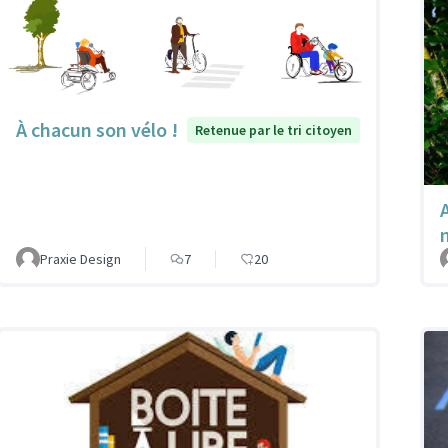
À chacun son vélo !
Retenue par le tri citoyen
A
Praxie Design
7
20