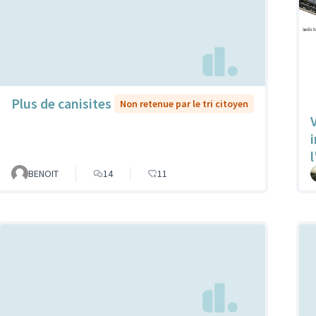
Plus de canisites
Non retenue par le tri citoyen
V
l
BENOIT
14
11