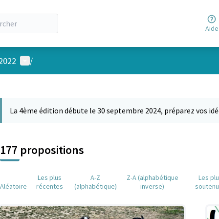
Aide
Menu utilisateur
 2022
/
 la carte
 suivant est une carte qui présente les éléments de cette page comm
La 4ème édition débute le 30 septembre 2024, préparez vos idé
177 propositions
Les plus
A-Z
Z-A (alphabétique
Les pl
Aléatoire
récentes
(alphabétique)
inverse)
souten