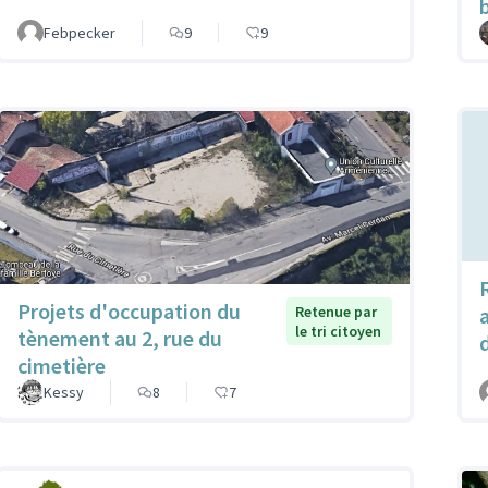
Febpecker
9
9
Projets d'occupation du
Retenue par
le tri citoyen
tènement au 2, rue du
cimetière
Kessy
8
7