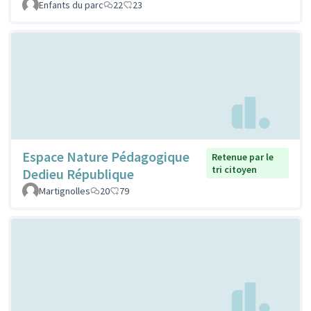
Enfants du parc
22
23
Espace Nature Pédagogique
Retenue par le
tri citoyen
Dedieu République
Martignolles
20
79