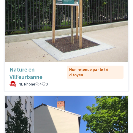
Nature en
Non retenue par le tri
citoyen
Vill’eurbanne
FNE Rhone
4
9