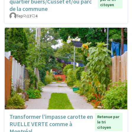
quartier buers/Cusset et/ou parc
citoyen
de la commune
Tep
13
4
Transformer l’impasse carotte en
Retenue par
le tri
RUELLE VERTE comme à
citoyen
Montréal