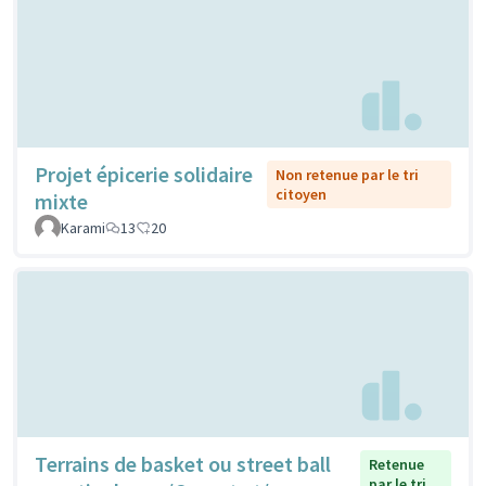
Projet épicerie solidaire
Non retenue par le tri
citoyen
mixte
Karami
13
20
Terrains de basket ou street ball
Retenue
par le tri