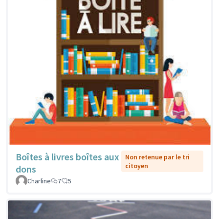
Boîtes à livres boîtes aux
Non retenue par le tri
citoyen
dons
Charline
7
5