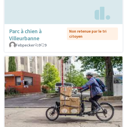
Parc à chien à
Non retenue par le tri
citoyen
Villeurbanne
Febpecker
9
9