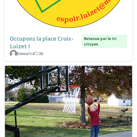
Occupons la place Croix-
Retenue par le tri
citoyen
Luizet !
Emma
4
36