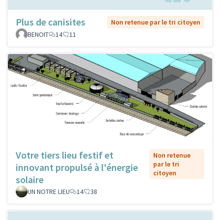
Plus de canisites
Non retenue par le tri citoyen
BENOIT
14
11
Votre tiers lieu festif et
Non retenue
par le tri
innovant propulsé à l'énergie
citoyen
solaire
UN NOTRE LIEU
14
38