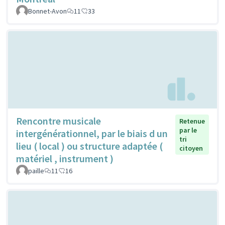
Bonnet-Avon
11
33
Rencontre musicale
Retenue
par le
intergénérationnel, par le biais d un
tri
lieu ( local ) ou structure adaptée (
citoyen
matériel , instrument )
paille
11
16