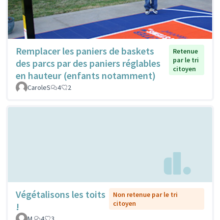
Remplacer les paniers de baskets
Retenue
par le tri
des parcs par des paniers réglables
citoyen
en hauteur (enfants notamment)
CaroleS
4
2
Végétalisons les toits
Non retenue par le tri
citoyen
!
M.
4
3