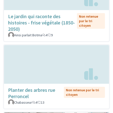
Le jardin qui raconte des
Non retenue
par le tri
histoires - frise végétale (1850-
citoyen
2050)
Ainsi parlait Botma
4
9
Planter des arbres rue
Non retenue par le tri
citoyen
Perroncel
Chabasseur
4
13