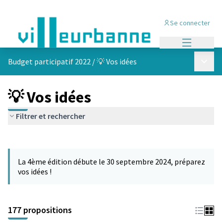
Se connecter
Menu princi
Menu p
Budget participatif 2022
/
💡 Vos idées
💡 Vos idées
Filtrer et rechercher
Passer la carte
Leaflet
|
©
OpenStreetMap
contributors
L'élément suivant est une carte qui présente les éléments de cet
+
La 4ème édition débute le 30 septembre 2024, préparez
−
vos idées !
177 propositions