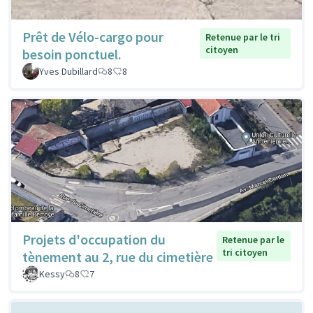
Prêt de Vélo-cargo pour
Retenue par le tri
citoyen
besoin ponctuel.
Yves Dubillard
8
8
Projets d'occupation du
Retenue par le
tri citoyen
tènement au 2, rue du cimetière
Kessy
8
7