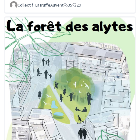
Collectif_LaTruffeAuVent
35
29