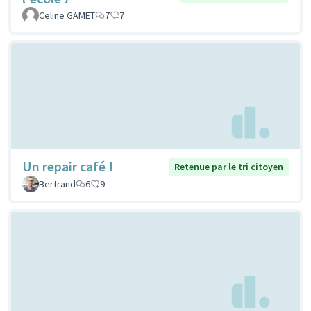
Celine GAMET
7
7
Un repair café !
Retenue par le tri citoyen
Bertrand
6
9