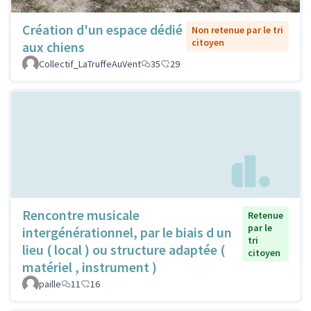
Création d'un espace dédié
Non retenue par le tri
citoyen
aux chiens
Collectif_LaTruffeAuVent
35
29
Rencontre musicale
Retenue
par le
intergénérationnel, par le biais d un
tri
lieu ( local ) ou structure adaptée (
citoyen
matériel , instrument )
paille
11
16