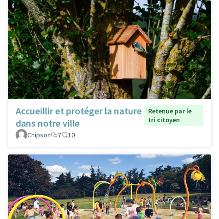
Accueillir et protéger la nature
Retenue par le
tri citoyen
dans notre ville
Chipson
7
10