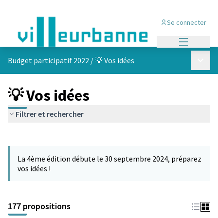
Se connecter
Menu princi
Menu p
Budget participatif 2022
/
💡 Vos idées
💡 Vos idées
Filtrer et rechercher
Passer la carte
Leaflet
|
©
OpenStreetMap
contributors
L'élément suivant est une carte qui présente les éléments de cet
+
La 4ème édition débute le 30 septembre 2024, préparez
−
vos idées !
177 propositions