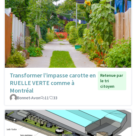
Transformer l’impasse carotte en
Retenue par
le tri
RUELLE VERTE comme à
citoyen
Montréal
Bonnet-Avon
11
33