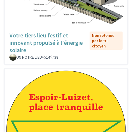
Votre tiers lieu festif et
Non retenue
par le tri
innovant propulsé à l'énergie
citoyen
solaire
UN NOTRE LIEU
14
38