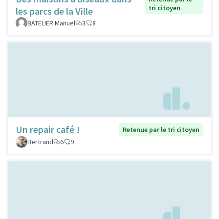
tri citoyen
les parcs de la Ville
BATELIER Manuel
3
8
Un repair café !
Retenue par le tri citoyen
Bertrand
6
9