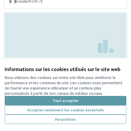
coudert
0
5
Parc à chien à
Non retenue par le tri
Informations sur les cookies utilisés sur le site web
citoyen
Villeurbanne
Nous utilisons des cookies sur notre site Web pour améliorer la
Febpecker
9
9
performance et les contenus du site. Les cookies nous permettent
de fournir une expérience utilisateur et un contenu plus
personnalisés à partir de nos canaux de médias sociaux.
Tout accepter
Accepter seulement les cookies essentiels
Paramètres