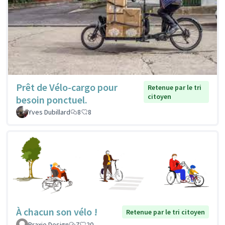
Prêt de Vélo-cargo pour
Retenue par le tri
citoyen
besoin ponctuel.
Yves Dubillard
8
8
À chacun son vélo !
Retenue par le tri citoyen
Praxie Design
7
20