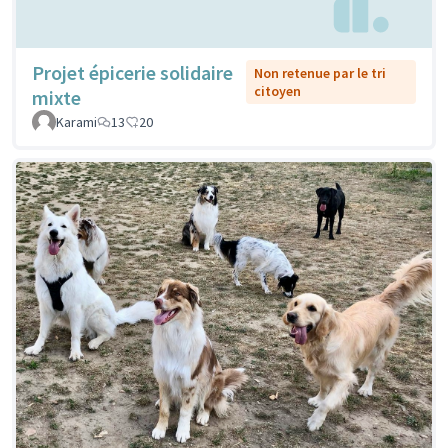
Projet épicerie solidaire
Non retenue par le tri
citoyen
mixte
Karami
13
20