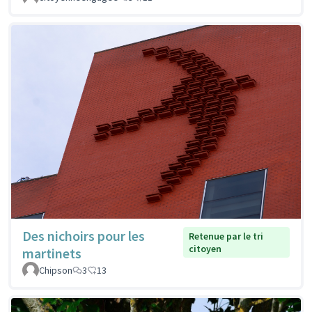
Des nichoirs pour les
Retenue par le tri
citoyen
martinets
Chipson
3
13