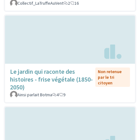
Collectif_LaTruffeAuVent
2
16
Le jardin qui raconte des
Non retenue
par le tri
histoires - frise végétale (1850-
citoyen
2050)
Ainsi parlait Botma
4
9