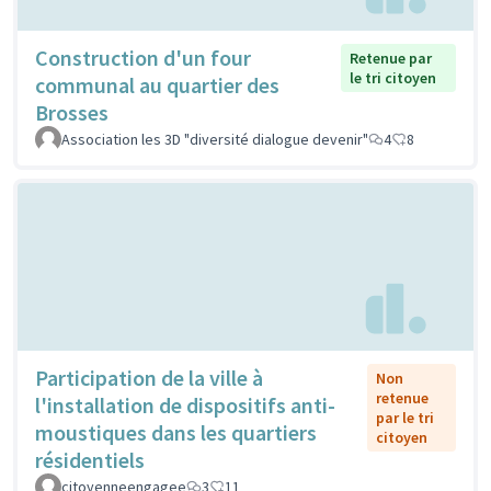
Construction d'un four
Retenue par
le tri citoyen
communal au quartier des
Brosses
Association les 3D "diversité dialogue devenir"
4
8
Participation de la ville à
Non
retenue
l'installation de dispositifs anti-
par le tri
moustiques dans les quartiers
citoyen
résidentiels
citoyenneengagee
3
11