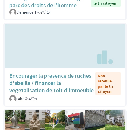
le tri citoyen
parc des droits de l'homme
Clémence T
7
24
Encourager la presence de ruches
Non
retenue
d'abeille / financer la
par le tri
vegetalisation de toit d'immeuble
citoyen
Labo
4
9