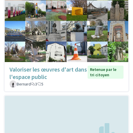
Valoriser les œuvres d'art dans
Retenue par le
tri citoyen
l'espace public
Bernard
3
5