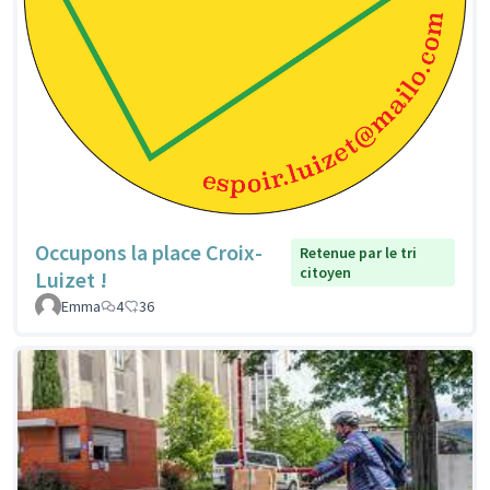
Occupons la place Croix-
Retenue par le tri
citoyen
Luizet !
Emma
4
36