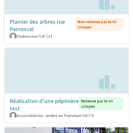
Planter des arbres rue
Non retenue par le tri
citoyen
Perroncel
Chabasseur
4
13
Réalisation d'une pépinière
Retenue par le tri
citoyen
test
Association les Jardins en Transition
6
9