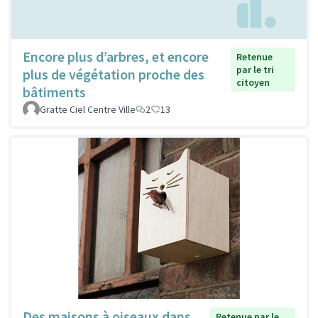
Encore plus d’arbres, et encore
Retenue
par le tri
plus de végétation proche des
citoyen
bâtiments
Gratte Ciel Centre Ville
2
13
Des maisons à oiseaux dans
Retenue par le