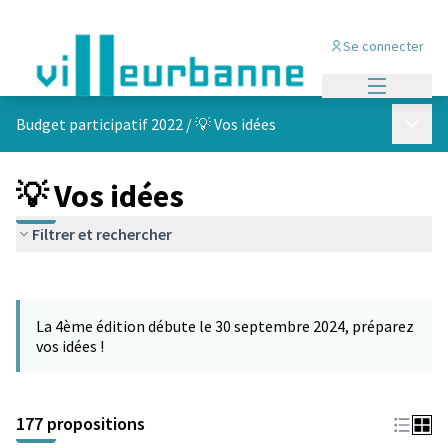
Se connecter
Menu princi
Menu p
Budget participatif 2022
/
💡 Vos idées
💡 Vos idées
Filtrer et rechercher
Passer la carte
Leaflet
|
©
OpenStreetMap
contributors
L'élément suivant est une carte qui présente les éléments de cet
+
La 4ème édition débute le 30 septembre 2024, préparez
−
vos idées !
177 propositions