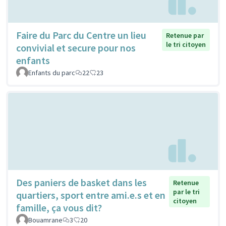
Faire du Parc du Centre un lieu
Retenue par
le tri citoyen
convivial et secure pour nos
enfants
Enfants du parc
22
23
Des paniers de basket dans les
Retenue
par le tri
quartiers, sport entre ami.e.s et en
citoyen
famille, ça vous dit?
Bouamrane
3
20