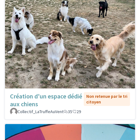
Création d'un espace dédié
Non retenue par le tri
citoyen
aux chiens
Collectif_LaTruffeAuVent
35
29