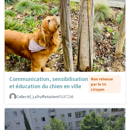
Communication, sensibilisation
Non retenue
par le tri
et éducation du chien en ville
citoyen
Collectif_LaTruffeAuVent
2
16