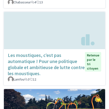
Chabasseur
4
13
Les moustiques, c’est pas
Retenue
par le
automatique ! Pour une politique
tri
globale et ambitieuse de lutte contre
citoyen
les moustiques.
Lamfou
3
12