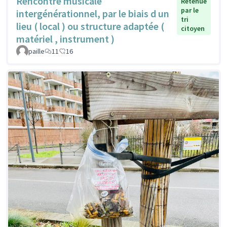
Rencontre musicale
Retenue
par le
intergénérationnel, par le biais d un
tri
lieu ( local ) ou structure adaptée (
citoyen
matériel , instrument )
paille
11
16