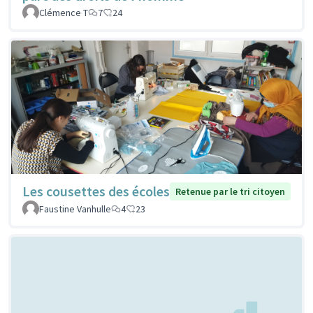
Clémence T
7
24
Les cousettes des écoles
Retenue par le tri citoyen
Faustine Vanhulle
4
23