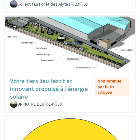
Collectif La Forêt des Alytes
23
63
Votre tiers lieu festif et
Non retenue
par le tri
innovant propulsé à l'énergie
citoyen
solaire
UN NOTRE LIEU
14
38