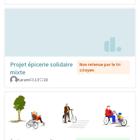
Projet épicerie solidaire
Non retenue par le tri
citoyen
mixte
Karami
13
20