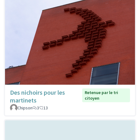
Des nichoirs pour les
Retenue par le tri
citoyen
martinets
Chipson
3
13