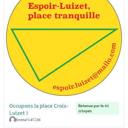
Occupons la place Croix-
Retenue par le tri
citoyen
Luizet !
Emma
4
36