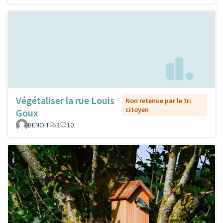
Végétaliser la rue Louis
Non retenue par le tri
citoyen
Goux
BENOIT
3
10