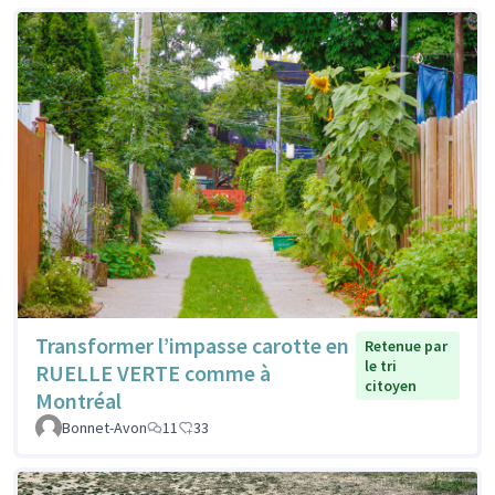
Transformer l’impasse carotte en
Retenue par
le tri
RUELLE VERTE comme à
citoyen
Montréal
Bonnet-Avon
11
33