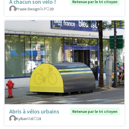
À chacun son vélo !
Retenue par le tri citoyen
Praxie Design
7
20
Abris à vélos urbains
Retenue par le tri citoyen
Kyllian
6
18