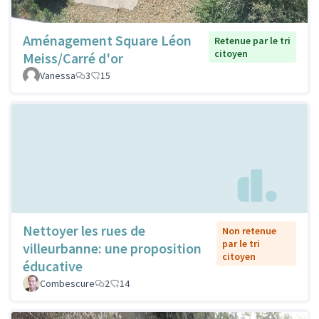
Aménagement Square Léon
Retenue par le tri
citoyen
Meiss/Carré d'or
Vanessa
3
15
Nettoyer les rues de
Non retenue
par le tri
villeurbanne: une proposition
citoyen
éducative
Combescure
2
14