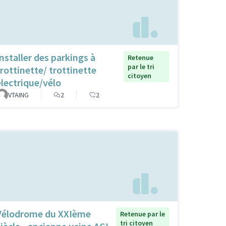
Installer des parkings à
Retenue
par le tri
trottinette/ trottinette
citoyen
électrique/vélo
VTAING
2
2
Vélodrome du XXIème
Retenue par le
tri citoyen