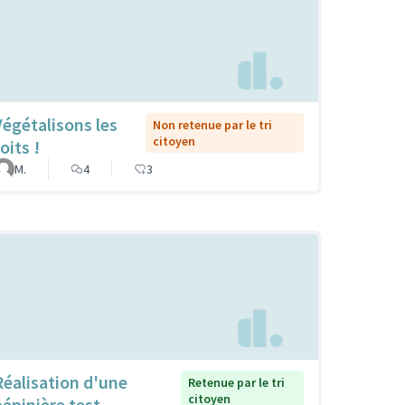
Végétalisons les
Non retenue par le tri
citoyen
oits !
M.
4
3
Réalisation d'une
Retenue par le tri
citoyen
pépinière test