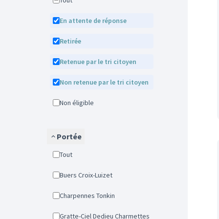
Tout
En attente de réponse
Retirée
Retenue par le tri citoyen
Non retenue par le tri citoyen
Non éligible
Portée
Tout
Buers Croix-Luizet
Charpennes Tonkin
Gratte-Ciel Dedieu Charmettes