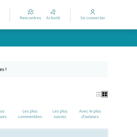
Rencontres
Activité
Se connecter
Leaflet
|
©
OpenStreetMap
contributors
e des points de carte. L'élément peut être utilisé avec un lecteur
es !
lus
Les plus
Les plus
Avec le plus
nues
commentées
suivies
d'auteurs