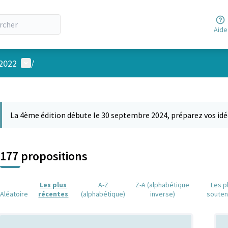
Aide
Menu utilisateur
 2022
/
 la carte
 suivant est une carte qui présente les éléments de cette page comm
La 4ème édition débute le 30 septembre 2024, préparez vos idé
177 propositions
Les plus
A-Z
Z-A (alphabétique
Les p
Aléatoire
récentes
(alphabétique)
inverse)
soute