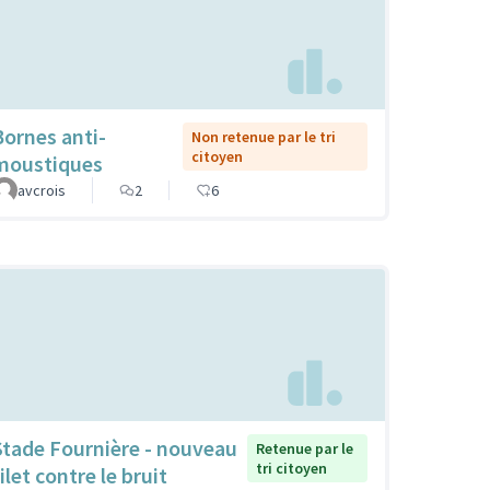
Bornes anti-
Non retenue par le tri
citoyen
moustiques
avcrois
2
6
Stade Fournière - nouveau
Retenue par le
tri citoyen
ilet contre le bruit