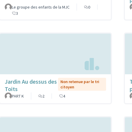
Le groupe des enfants de la MJC
0
3
Jardin Au dessus des
Non retenue par le tri
citoyen
Toits
PART K
2
4