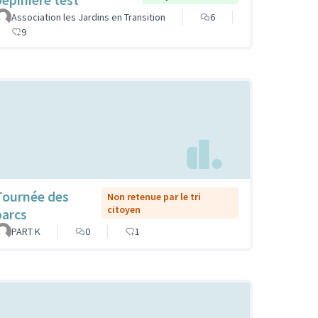
Association les Jardins en Transition
6
9
Tournée des
Non retenue par le tri
citoyen
parcs
PART K
0
1