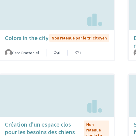
Colors in the city
Non retenue par le tri citoyen
CaroGratteciel
0
1
Création d'un espace clos
Non
retenue
pour les besoins des chiens
f
par le tri