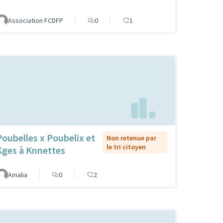
Association FCDFP
0
1
Poubelles x Poubelix et
Non retenue par
le tri citoyen
Kges à Knnettes
Amalia
0
2