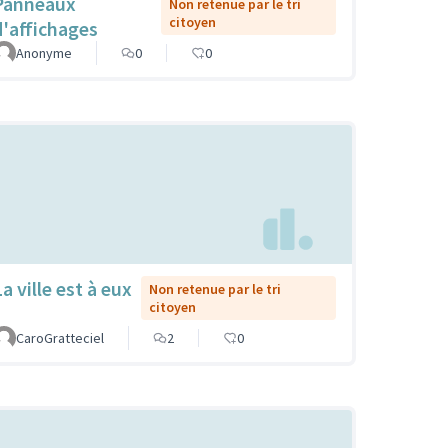
Panneaux
Non retenue par le tri
citoyen
d'affichages
Anonyme
0
0
a ville est à eux
Non retenue par le tri
citoyen
CaroGratteciel
2
0