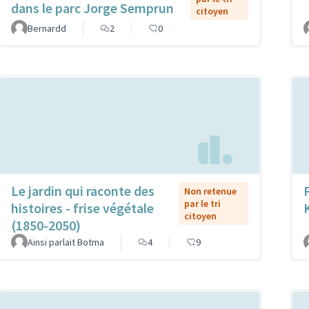
dans le parc Jorge Semprun
citoyen
Bernardd
2
0
Le jardin qui raconte des
Non retenue
par le tri
histoires - frise végétale
citoyen
(1850-2050)
Ainsi parlait Botma
4
9