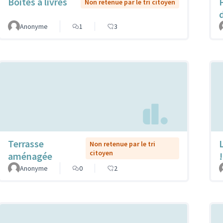
Boîtes à livres
Non retenue par le tri citoyen
Anonyme
1
3
Terrasse
L
Non retenue par le tri
citoyen
aménagée
!
Anonyme
0
2