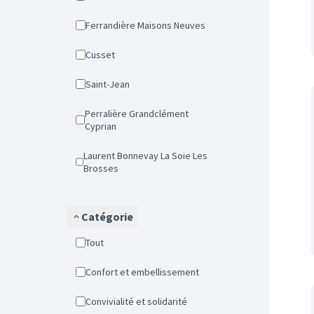
Ferrandière Maisons Neuves
Cusset
Saint-Jean
Perralière Grandclément
Cyprian
Laurent Bonnevay La Soie Les
Brosses
Catégorie
Tout
Confort et embellissement
Convivialité et solidarité