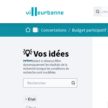
Accueil
Menu principal
/
Concertations
/
Budget participatif
Passer
L'élément
+
−
💡 Vos idées
Le formulaire ci-dessous filtre
dynamiquement les résultats de la
recherche lorsque les conditions de
recherche sont modifiées.
État