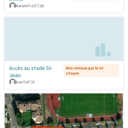
Karami
13
20
Accès au stade St-
Non retenue par le tri
citoyen
Jean
Eve
0
0