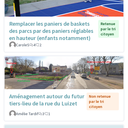
Remplacer les paniers de baskets
Retenue
par le tri
des parcs par des paniers réglables
citoyen
en hauteur (enfants notamment)
CaroleS
4
2
Aménagement autour du futur
Non retenue
par le tri
tiers-lieu de la rue du Luizet
citoyen
Amélie Tardif
3
1