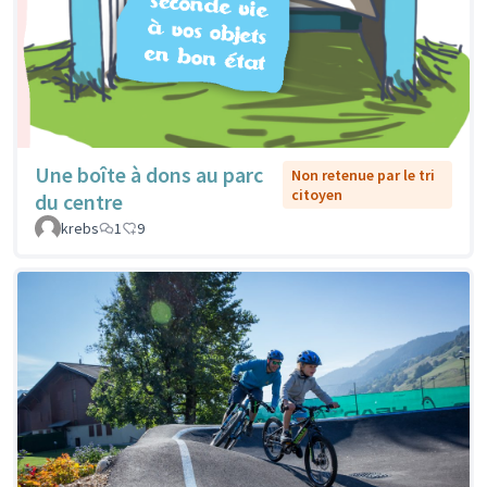
Une boîte à dons au parc
Non retenue par le tri
citoyen
du centre
krebs
1
9