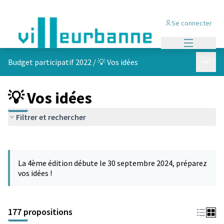
Se connecter
Menu princi
Menu p
Budget participatif 2022
/
💡 Vos idées
💡 Vos idées
Filtrer et rechercher
Passer la carte
Leaflet
|
©
OpenStreetMap
contributors
L'élément suivant est une carte qui présente les éléments de cet
+
La 4ème édition débute le 30 septembre 2024, préparez
−
vos idées !
177 propositions