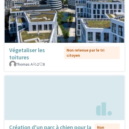
Végetaliser les
Non retenue par le tri
citoyen
toitures
Thomas A
2
8
Création d'un parc à chien pour la
Non