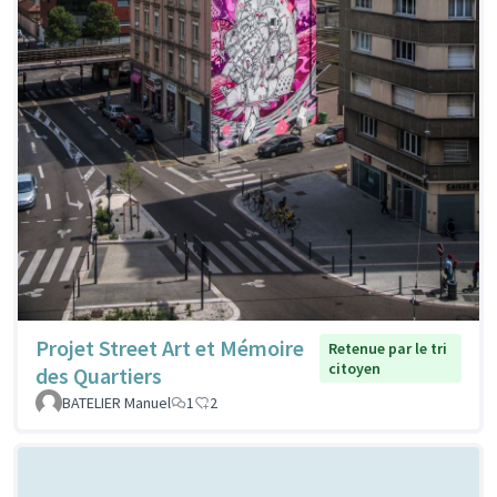
Projet Street Art et Mémoire
Retenue par le tri
citoyen
des Quartiers
BATELIER Manuel
1
2