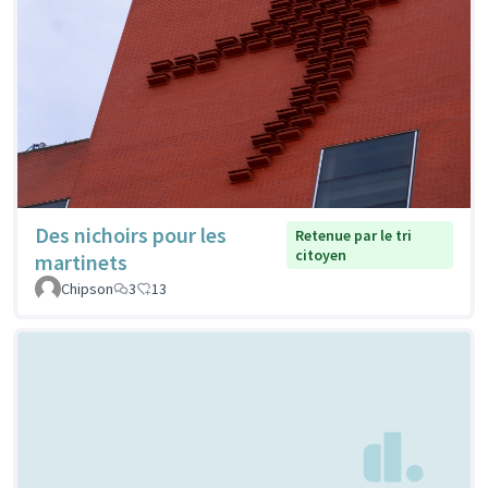
Des nichoirs pour les
Retenue par le tri
citoyen
martinets
Chipson
3
13