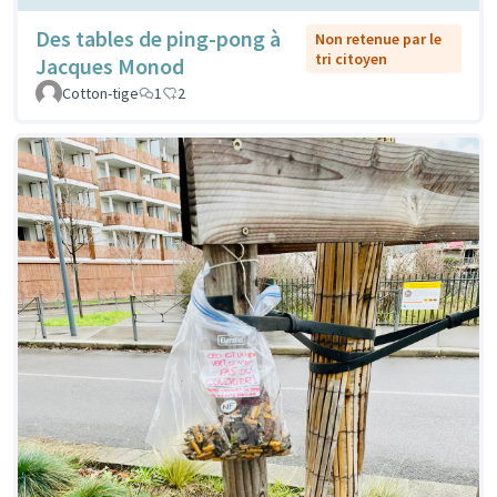
Des tables de ping-pong à
Non retenue par le
tri citoyen
Jacques Monod
Cotton-tige
1
2