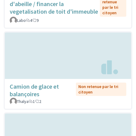
retenue
d'abeille / financer la
par le tri
vegetalisation de toit d'immeuble
citoyen
Labo
4
9
Camion de glace et
Non retenue par le tri
citoyen
balançoires
Thalya
1
2