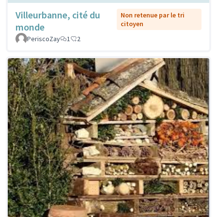
Villeurbanne, cité du
Non retenue par le tri
citoyen
monde
PeriscoZay
1
2