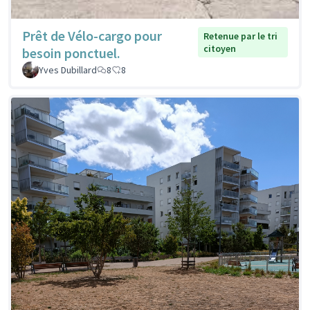
Prêt de Vélo-cargo pour
Retenue par le tri
citoyen
besoin ponctuel.
Yves Dubillard
8
8