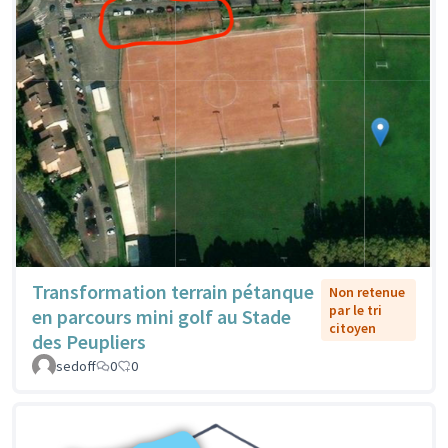
Transformation terrain pétanque
Non retenue
par le tri
en parcours mini golf au Stade
citoyen
des Peupliers
sedoff
0
0