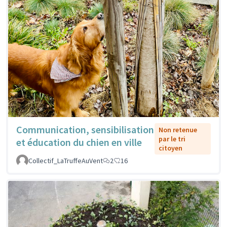
Communication, sensibilisation
Non retenue
par le tri
et éducation du chien en ville
citoyen
Collectif_LaTruffeAuVent
2
16