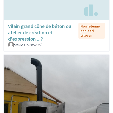
Vilain grand cône de béton ou
Non retenue
par le tri
atelier de création et
citoyen
d'expression ...?
Sylvie Orkisz
2
3