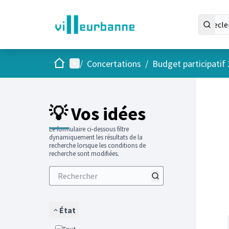
Accueil
Menu principal
/
Concertations
/
Budget participatif
Passer
L'élément
+
−
💡 Vos idées
Le formulaire ci-dessous filtre
dynamiquement les résultats de la
recherche lorsque les conditions de
recherche sont modifiées.
État