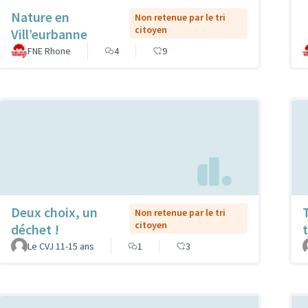
Nature en
Non retenue par le tri
citoyen
Vill’eurbanne
FNE Rhone
4
9
Deux choix, un
Non retenue par le tri
citoyen
déchet !
Le CVJ 11-15 ans
1
3