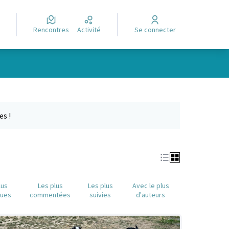
Rencontres
Activité
Se connecter
Leaflet
|
©
OpenStreetMap
contributors
e des points de carte. L'élément peut être utilisé avec un lecteur
es !
lus
Les plus
Les plus
Avec le plus
nues
commentées
suivies
d'auteurs