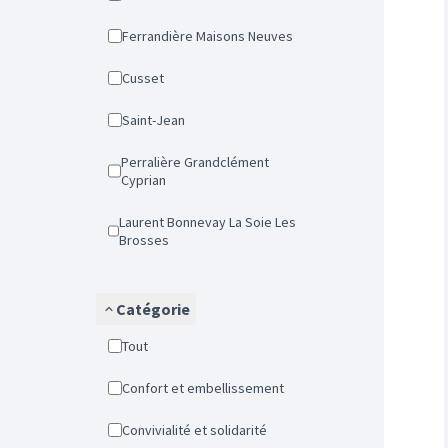
Ferrandière Maisons Neuves
Cusset
Saint-Jean
Perralière Grandclément
Cyprian
Laurent Bonnevay La Soie Les
Brosses
Catégorie
Tout
Confort et embellissement
Convivialité et solidarité