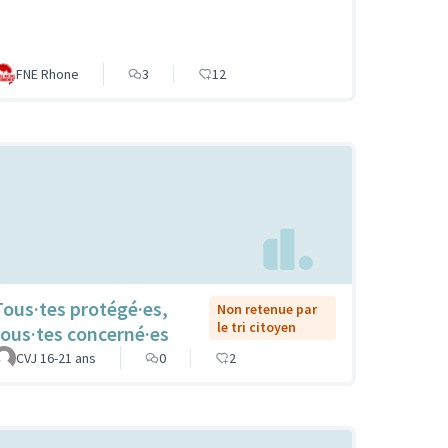
FNE Rhone
3
12
Tous·tes protégé·es,
Non retenue par
le tri citoyen
tous·tes concerné·es
CVJ 16-21 ans
0
2