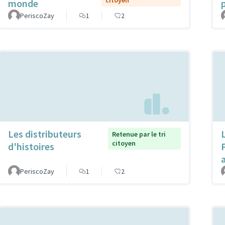
citoyen
monde
PeriscoZay
1
2
Les distributeurs
Retenue par le tri
citoyen
d'histoires
PeriscoZay
1
2