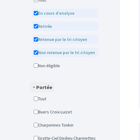
Tout
En cours d’analyse
Retirée
Retenue par le tri citoyen
Non retenue par le tri citoyen
Non éligible
Portée
Tout
Buers Croix-Luizet
Charpennes Tonkin
Gratte-Ciel Dedieu Charmettes