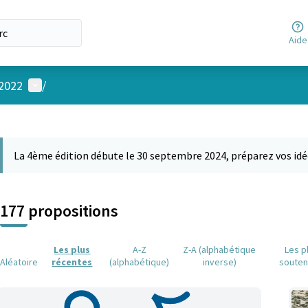
Aide
Menu utilisateur
 2022
/
 la carte
 suivant est une carte qui présente les éléments de cette page comm
La 4ème édition débute le 30 septembre 2024, préparez vos idé
177 propositions
Les plus
A-Z
Z-A (alphabétique
Les p
Aléatoire
récentes
(alphabétique)
inverse)
soute