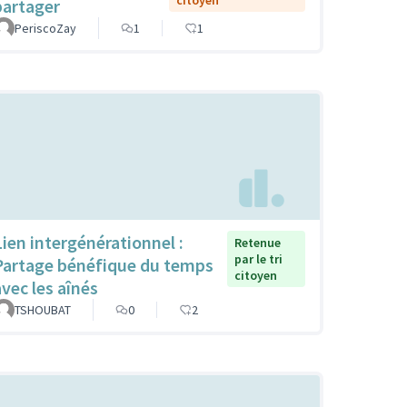
citoyen
partager
PeriscoZay
1
1
Lien intergénérationnel :
Retenue
par le tri
Partage bénéfique du temps
citoyen
avec les aînés
TSHOUBAT
0
2