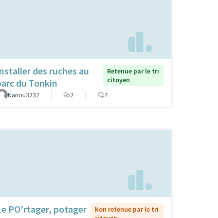
Installer des ruches au
Retenue par le tri
citoyen
parc du Tonkin
Nanou3232
2
7
Le PO'rtager, potager
Non retenue par le tri