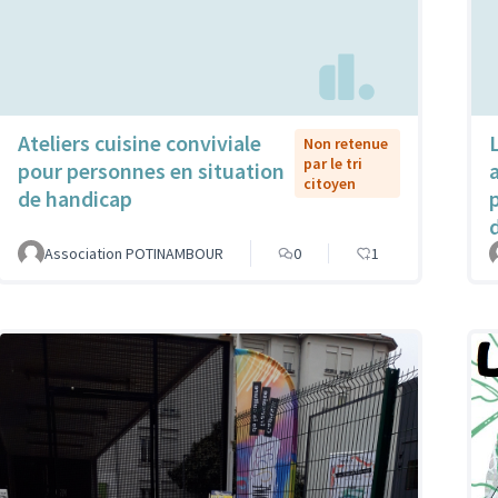
Ateliers cuisine conviviale
Non retenue
par le tri
pour personnes en situation
citoyen
de handicap
Association POTINAMBOUR
0
1