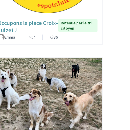
Occupons la place Croix-
Retenue par le tri
citoyen
Luizet !
Emma
4
36