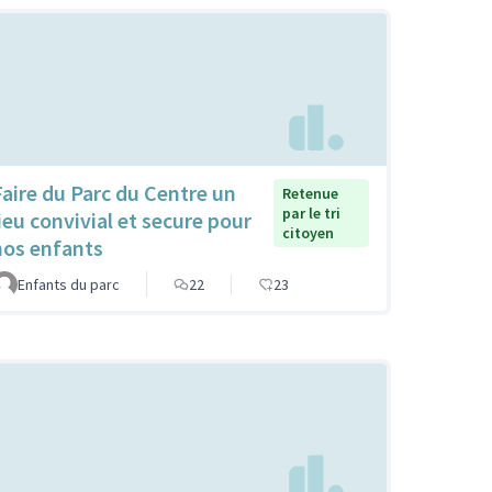
Faire du Parc du Centre un
Retenue
par le tri
lieu convivial et secure pour
citoyen
nos enfants
Enfants du parc
22
23