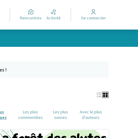
Rencontres
Activité
Se connecter
Leaflet
|
©
OpenStreetMap
contributors
e des points de carte. L'élément peut être utilisé avec un lecteur
es !
lus
Les plus
Les plus
Avec le plus
ues
commentées
suivies
d'auteurs