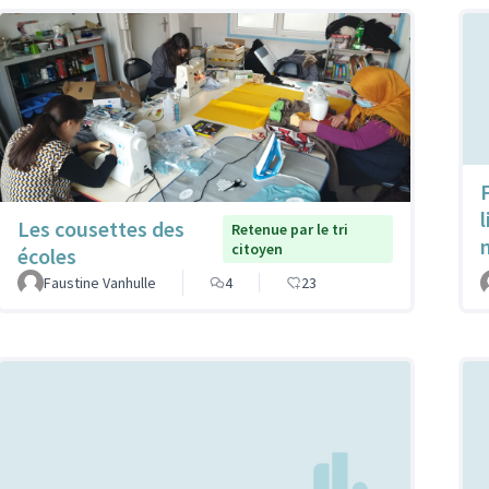
Les cousettes des
Retenue par le tri
citoyen
écoles
Faustine Vanhulle
4
23