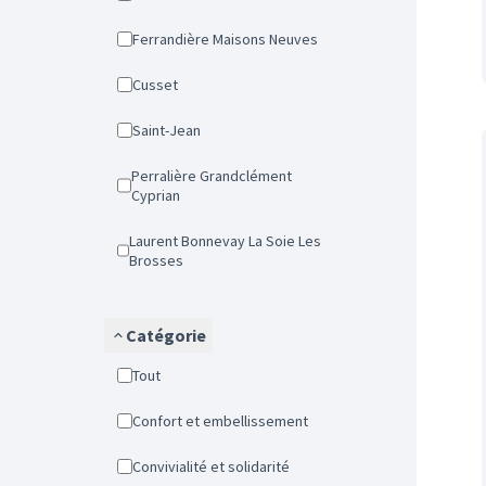
Ferrandière Maisons Neuves
Cusset
Saint-Jean
Perralière Grandclément
Cyprian
Laurent Bonnevay La Soie Les
Brosses
Catégorie
Tout
Confort et embellissement
Convivialité et solidarité