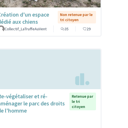
Création d'un espace
Non retenue par le
tri citoyen
dédié aux chiens
Collectif_LaTruffeAuVent
35
29
Re-végétaliser et ré-
Retenue par
le tri
aménager le parc des droits
citoyen
de l'homme