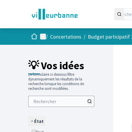
Accueil
Menu principal
/
Concertations
/
Budget participatif
Passer
L'élément
+
−
💡 Vos idées
Le formulaire ci-dessous filtre
dynamiquement les résultats de la
recherche lorsque les conditions de
recherche sont modifiées.
État