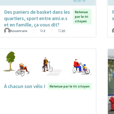
Des paniers de basket dans les
Retenue
par le tri
quartiers, sport entre ami.e.s
citoyen
et en famille, ça vous dit?
Bouamrane
3
20
À chacun son vélo !
Retenue par le tri citoyen