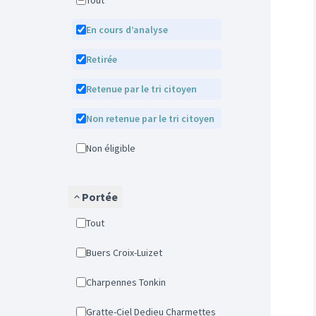
Tout
En cours d’analyse
Retirée
Retenue par le tri citoyen
Non retenue par le tri citoyen
Non éligible
Portée
Tout
Buers Croix-Luizet
Charpennes Tonkin
Gratte-Ciel Dedieu Charmettes