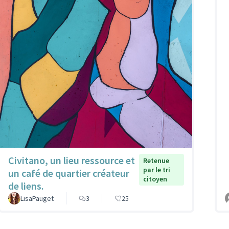
Civitano, un lieu ressource et
Retenue
par le tri
un café de quartier créateur
citoyen
de liens.
LisaPauget
3
25