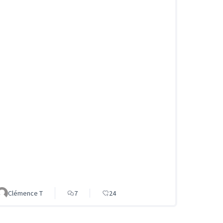
Clémence T
7
24