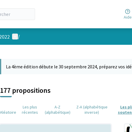
Aide
Menu utilisateur
 2022
/
 la carte
 suivant est une carte qui présente les éléments de cette page comm
La 4ème édition débute le 30 septembre 2024, préparez vos idé
177 propositions
Les plus
A-Z
Z-A (alphabétique
Les p
Aléatoire
récentes
(alphabétique)
inverse)
souten