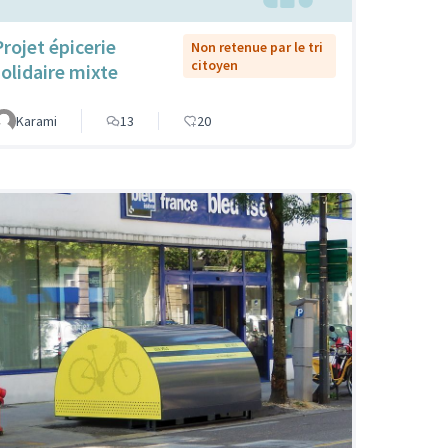
Projet épicerie
Non retenue par le tri
citoyen
solidaire mixte
Karami
13
20