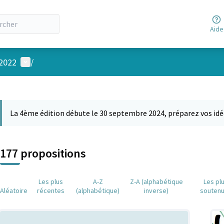
Aide
Menu utilisateur
 2022
/
 la carte
 suivant est une carte qui présente les éléments de cette page comm
La 4ème édition débute le 30 septembre 2024, préparez vos idé
177 propositions
Les plus
A-Z
Z-A (alphabétique
Les pl
Aléatoire
récentes
(alphabétique)
inverse)
souten