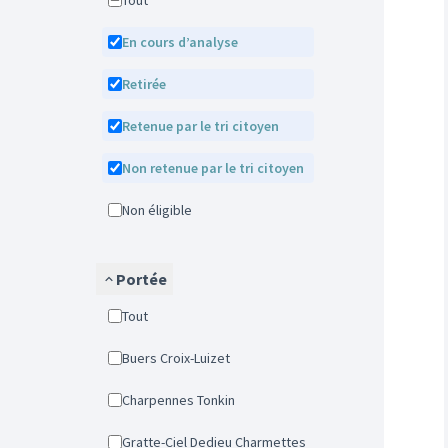
Tout
En cours d’analyse
Retirée
Retenue par le tri citoyen
Non retenue par le tri citoyen
Non éligible
Portée
Tout
Buers Croix-Luizet
Charpennes Tonkin
Gratte-Ciel Dedieu Charmettes