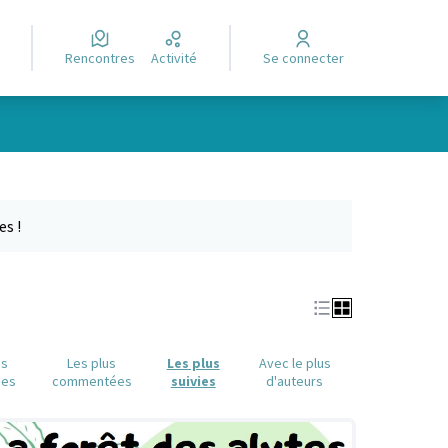
Rencontres
Activité
Se connecter
Leaflet
|
©
OpenStreetMap
contributors
e des points de carte. L'élément peut être utilisé avec un lecteur
es !
us
Les plus
Les plus
Avec le plus
ues
commentées
suivies
d'auteurs