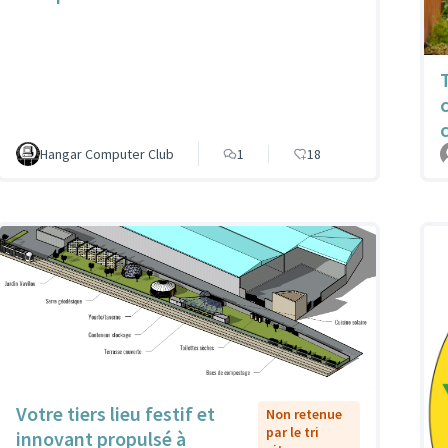
Hangar Computer Club
1
18
Votre tiers lieu festif et
Non retenue
par le tri
innovant propulsé à