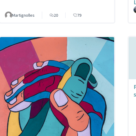
Martignolles
20
79