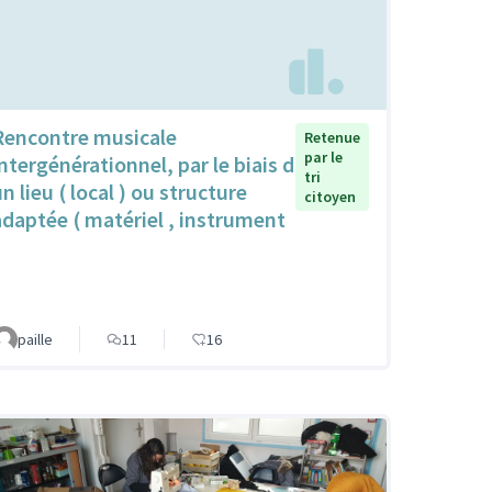
Rencontre musicale
Retenue
par le
intergénérationnel, par le biais d
tri
n lieu ( local ) ou structure
citoyen
adaptée ( matériel , instrument
paille
11
16