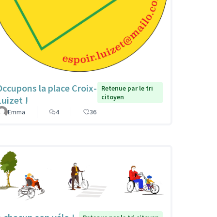
Occupons la place Croix-
Retenue par le tri
citoyen
Luizet !
Emma
4
36