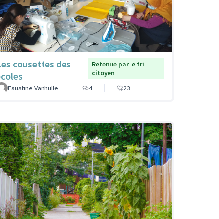
Les cousettes des
Retenue par le tri
citoyen
écoles
Faustine Vanhulle
4
23