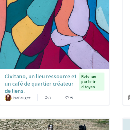
Civitano, un lieu ressource et
Retenue
par le tri
un café de quartier créateur
citoyen
de liens.
LisaPauget
3
25