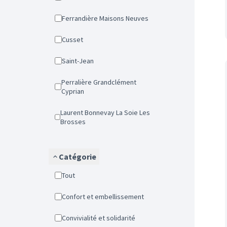
Ferrandière Maisons Neuves
Cusset
Saint-Jean
Perralière Grandclément
Cyprian
Laurent Bonnevay La Soie Les
Brosses
Catégorie
Tout
Confort et embellissement
Convivialité et solidarité