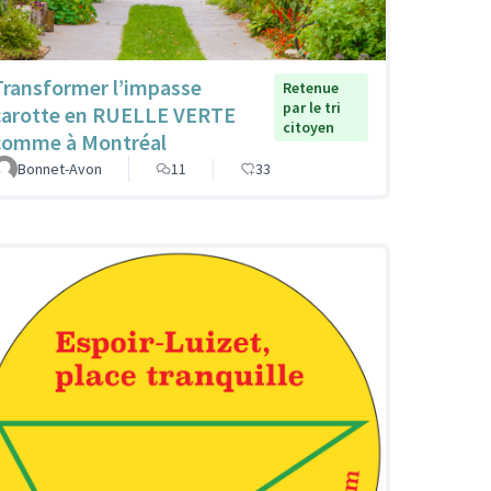
Transformer l’impasse
Retenue
par le tri
carotte en RUELLE VERTE
citoyen
comme à Montréal
Bonnet-Avon
11
33