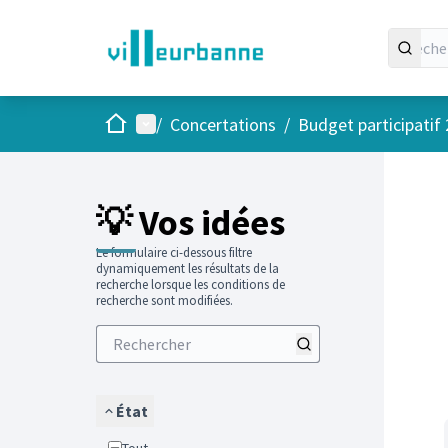
Accueil
Menu principal
/
Concertations
/
Budget participatif
Passer
L'élément
+
−
💡 Vos idées
Le formulaire ci-dessous filtre
dynamiquement les résultats de la
recherche lorsque les conditions de
recherche sont modifiées.
État