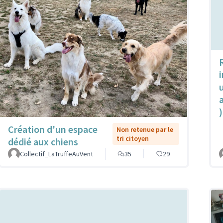
u
)
Création d'un espace
Non retenue par le
tri citoyen
dédié aux chiens
Collectif_LaTruffeAuVent
35
29