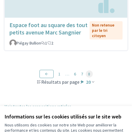
Espace foot au square des tout
Non retenue
par le tri
petits avenue Marc Sangnier
citoyen
Piégay Bullion
1
2
1
…
6
7
8
Résultats par page :
20
Voir toutes les propositions retirées
Informations sur les cookies utilisés sur le site web
Nous utilisons des cookies sur notre site Web pour améliorer la
Conditions d'utilisation
performance et les contenus du site. Les cookies nous permettent
Paramètres des cookies