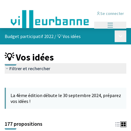
Se connecter
Menu princi
Menu p
Budget participatif 2022
/
💡 Vos idées
💡 Vos idées
Filtrer et rechercher
Passer la carte
Leaflet
|
©
OpenStreetMap
contributors
L'élément suivant est une carte qui présente les éléments de cet
+
La 4ème édition débute le 30 septembre 2024, préparez
−
vos idées !
177 propositions