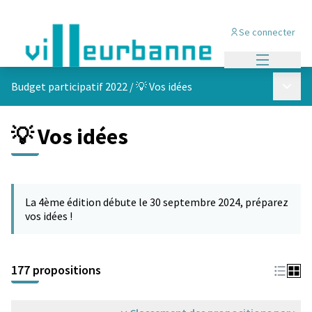
Se connecter
Menu princi
Menu p
Budget participatif 2022
/
💡 Vos idées
💡 Vos idées
Passer la carte
Leaflet
|
©
OpenStreetMap
contributors
L'élément suivant est une carte qui présente les éléments de cet
+
La 4ème édition débute le 30 septembre 2024, préparez
−
vos idées !
177 propositions