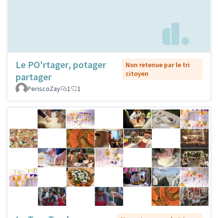
Le PO'rtager, potager
Non retenue par le tri
citoyen
partager
PeriscoZay
1
1