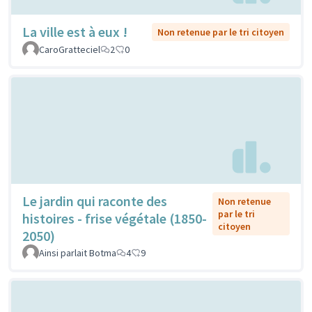
La ville est à eux !
Non retenue par le tri citoyen
CaroGratteciel
2
0
Le jardin qui raconte des
Non retenue
par le tri
histoires - frise végétale (1850-
citoyen
2050)
Ainsi parlait Botma
4
9