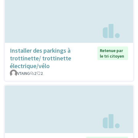
Installer des parkings à
Retenue par
le tri citoyen
trottinette/ trottinette
électrique/vélo
VTAING
2
2