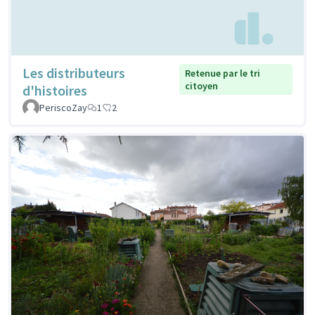
Les distributeurs
Retenue par le tri
citoyen
d'histoires
PeriscoZay
1
2