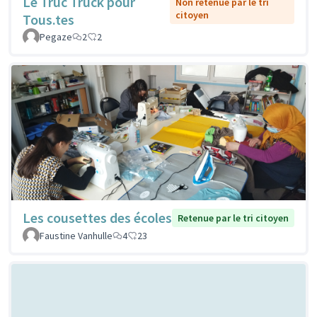
Le Truc Truck pour
Non retenue par le tri
citoyen
Tous.tes
Pegaze
2
2
Les cousettes des écoles
Retenue par le tri citoyen
Faustine Vanhulle
4
23