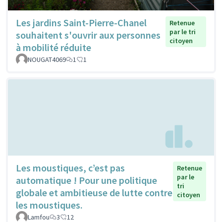
Les jardins Saint-Pierre-Chanel
Retenue
par le tri
souhaitent s'ouvrir aux personnes
citoyen
à mobilité réduite
NOUGAT4069
1
1
Les moustiques, c’est pas
Retenue
par le
automatique ! Pour une politique
tri
globale et ambitieuse de lutte contre
citoyen
les moustiques.
Lamfou
3
12