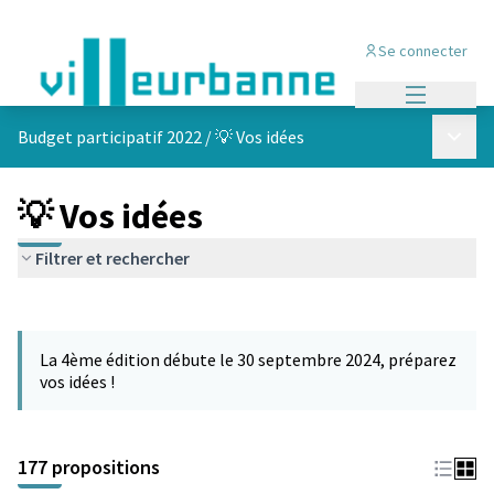
Se connecter
Menu princi
Menu p
Budget participatif 2022
/
💡 Vos idées
💡 Vos idées
Filtrer et rechercher
Passer la carte
Leaflet
|
©
OpenStreetMap
contributors
L'élément suivant est une carte qui présente les éléments de cet
+
La 4ème édition débute le 30 septembre 2024, préparez
−
vos idées !
177 propositions