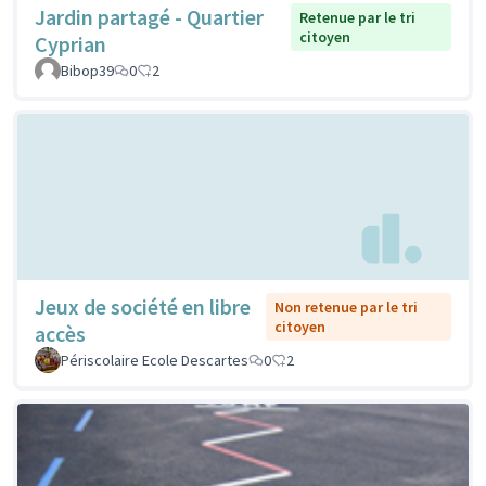
Jardin partagé - Quartier
Retenue par le tri
citoyen
Cyprian
Bibop39
0
2
Jeux de société en libre
Non retenue par le tri
citoyen
accès
Périscolaire Ecole Descartes
0
2