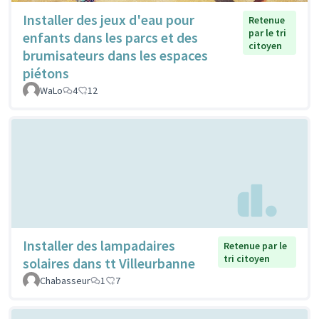
Installer des jeux d'eau pour
Retenue
par le tri
enfants dans les parcs et des
citoyen
brumisateurs dans les espaces
piétons
WaLo
4
12
Installer des lampadaires
Retenue par le
tri citoyen
solaires dans tt Villeurbanne
Chabasseur
1
7