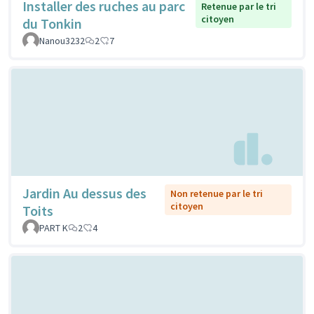
Installer des ruches au parc
Retenue par le tri
citoyen
du Tonkin
Nanou3232
2
7
Jardin Au dessus des
Non retenue par le tri
citoyen
Toits
PART K
2
4