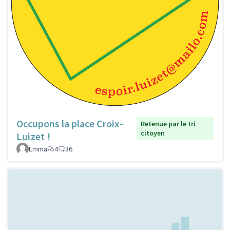
Occupons la place Croix-
Retenue par le tri
citoyen
Luizet !
Emma
4
36