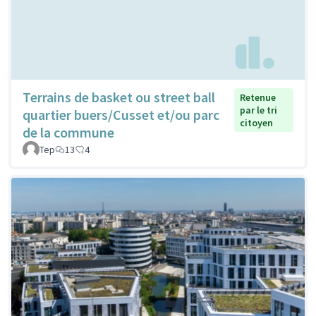
Terrains de basket ou street ball
Retenue
par le tri
quartier buers/Cusset et/ou parc
citoyen
de la commune
Tep
13
4