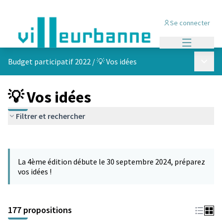
Se connecter
Menu princi
Menu p
Budget participatif 2022
/
💡 Vos idées
💡 Vos idées
Filtrer et rechercher
Passer la carte
Leaflet
|
©
OpenStreetMap
contributors
L'élément suivant est une carte qui présente les éléments de cet
+
La 4ème édition débute le 30 septembre 2024, préparez
−
vos idées !
177 propositions