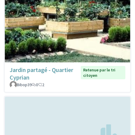
Jardin partagé - Quartier
Retenue par le tri
citoyen
Cyprian
Bibop39
0
2