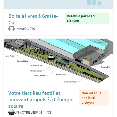
Boite à livres à Gratte-
Retenue par le tri
citoyen
Ciel
Emma
2
5
Votre tiers lieu festif et
Non retenue
par le tri
innovant propulsé à l'énergie
citoyen
solaire
UN NOTRE LIEU
14
38