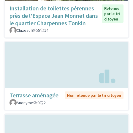
Installation de toilettes pérennes
Retenue
par le tri
près de l'Espace Jean Monnet dans
citoyen
le quartier Charpennes Tonkin
Cluzeau B
5
14
Terrasse aménagée
Non retenue par le tri citoyen
Anonyme
0
2