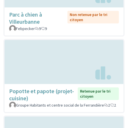
Parc à chien à
Non retenue par le tri
citoyen
Villeurbanne
Febpecker
9
9
Popotte et papote (projet-
Retenue par le tri
citoyen
cuisine)
Groupe Habitants et centre social de la Ferrandière
2
2