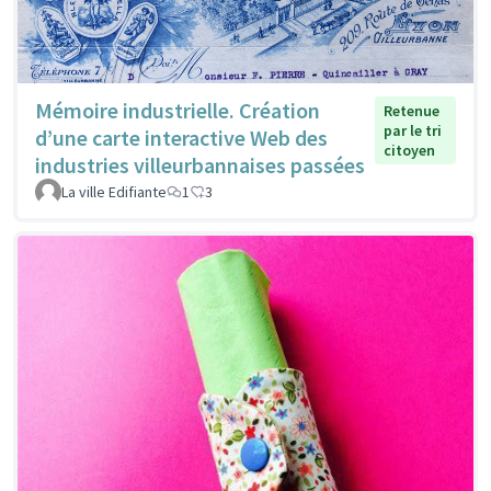
Mémoire industrielle. Création
Retenue
par le tri
d’une carte interactive Web des
citoyen
industries villeurbannaises passées
La ville Edifiante
1
3