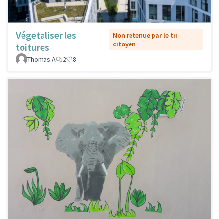
Végetaliser les
Non retenue par le tri
citoyen
toitures
Thomas A
2
8