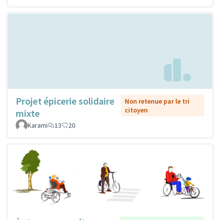
Projet épicerie solidaire
Non retenue par le tri
citoyen
mixte
Karami
13
20