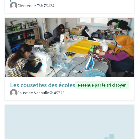
Clémence T
7
24
Les cousettes des écoles
Retenue par le tri citoyen
Faustine Vanhulle
4
23