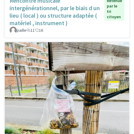
Rencontre musicale
Retenue
par le
intergénérationnel, par le biais d un
tri
lieu ( local ) ou structure adaptée (
citoyen
matériel , instrument )
paille
11
16