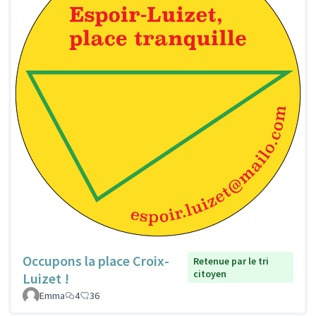
Occupons la place Croix-
Retenue par le tri
citoyen
Luizet !
Emma
4
36