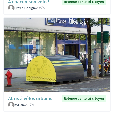
À chacun son vélo !
Retenue par le tri citoyen
Praxie Design
7
20
Abris à vélos urbains
Retenue par le tri citoyen
Kyllian
6
18