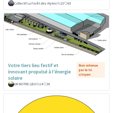
Collectif La Forêt des Alytes
23
63
Votre tiers lieu festif et
Non retenue
par le tri
innovant propulsé à l'énergie
citoyen
solaire
UN NOTRE LIEU
14
38