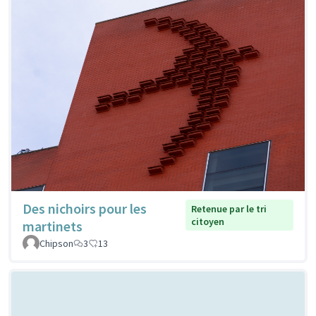
Des nichoirs pour les
Retenue par le tri
citoyen
martinets
Chipson
3
13