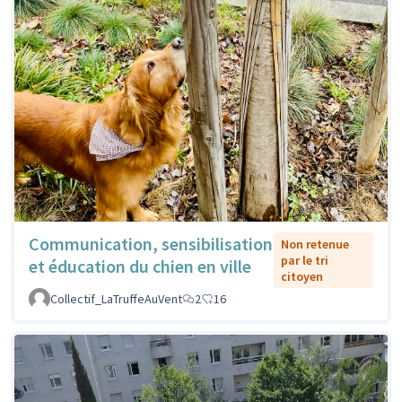
Communication, sensibilisation
Non retenue
par le tri
et éducation du chien en ville
citoyen
Collectif_LaTruffeAuVent
2
16