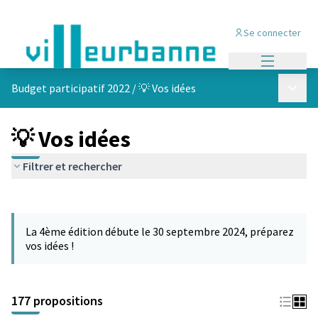
Se connecter
Menu princi
Menu p
Budget participatif 2022
/
💡 Vos idées
💡 Vos idées
Filtrer et rechercher
Passer la carte
Leaflet
|
©
OpenStreetMap
contributors
L'élément suivant est une carte qui présente les éléments de cet
+
La 4ème édition débute le 30 septembre 2024, préparez
−
vos idées !
177 propositions