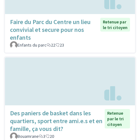
Faire du Parc du Centre un lieu
Retenue par
le tri citoyen
convivial et secure pour nos
enfants
Enfants du parc
22
23
Des paniers de basket dans les
Retenue
par le tri
quartiers, sport entre ami.e.s et en
citoyen
famille, ça vous dit?
Bouamrane
3
20