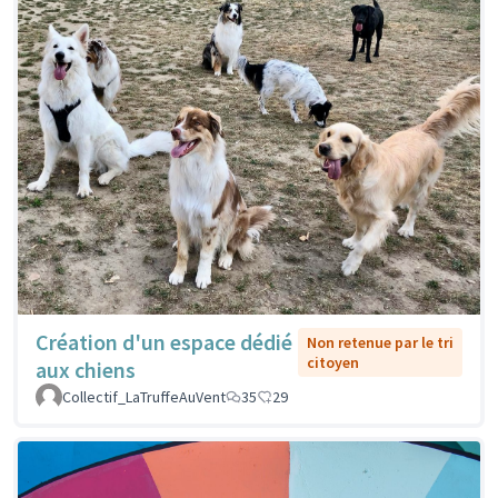
Création d'un espace dédié
Non retenue par le tri
citoyen
aux chiens
Collectif_LaTruffeAuVent
35
29