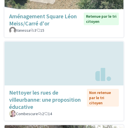
Aménagement Square Léon
Retenue par le tri
citoyen
Meiss/Carré d'or
Vanessa
3
15
Nettoyer les rues de
Non retenue
par le tri
villeurbanne: une proposition
citoyen
éducative
Combescure
2
14