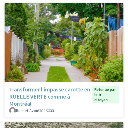
Transformer l’impasse carotte en
Retenue par
le tri
RUELLE VERTE comme à
citoyen
Montréal
Bonnet-Avon
11
33