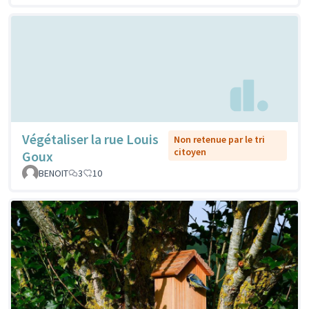
Végétaliser la rue Louis
Non retenue par le tri
citoyen
Goux
BENOIT
3
10