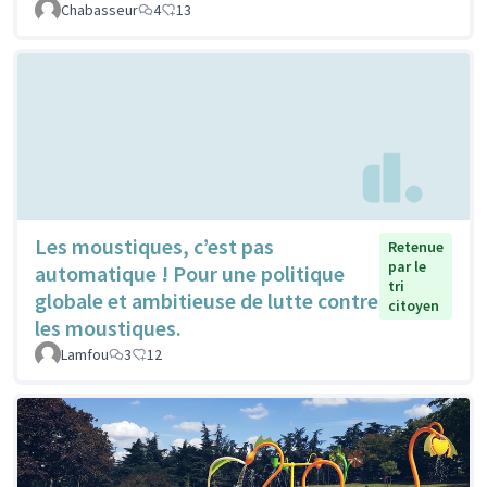
Chabasseur
4
13
Les moustiques, c’est pas
Retenue
par le
automatique ! Pour une politique
tri
globale et ambitieuse de lutte contre
citoyen
les moustiques.
Lamfou
3
12