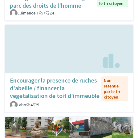
le tri citoyen
parc des droits de l'homme
Clémence T
7
24
Encourager la presence de ruches
Non
retenue
d'abeille / financer la
par le tri
vegetalisation de toit d'immeuble
citoyen
Labo
4
9