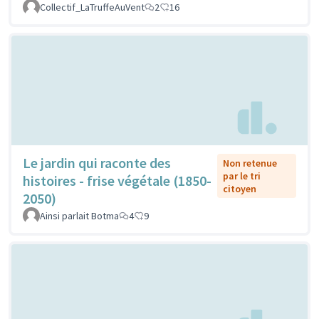
Collectif_LaTruffeAuVent
2
16
Le jardin qui raconte des
Non retenue
par le tri
histoires - frise végétale (1850-
citoyen
2050)
Ainsi parlait Botma
4
9