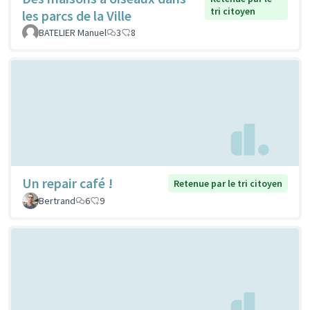
tri citoyen
les parcs de la Ville
BATELIER Manuel
3
8
Un repair café !
Retenue par le tri citoyen
Bertrand
6
9