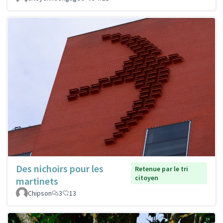
Des nichoirs pour les
Retenue par le tri
citoyen
martinets
Chipson
3
13