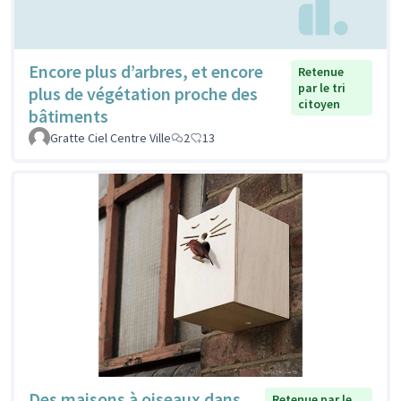
Encore plus d’arbres, et encore
Retenue
par le tri
plus de végétation proche des
citoyen
bâtiments
Gratte Ciel Centre Ville
2
13
Des maisons à oiseaux dans
Retenue par le