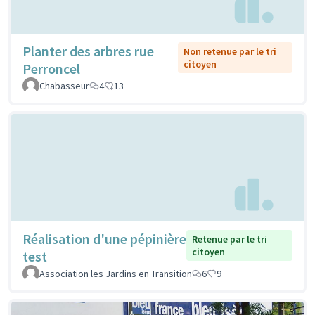
Planter des arbres rue
Non retenue par le tri
citoyen
Perroncel
Chabasseur
4
13
Réalisation d'une pépinière
Retenue par le tri
citoyen
test
Association les Jardins en Transition
6
9