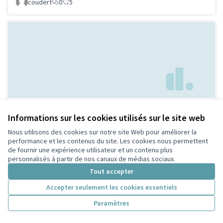
coudert
0
5
Parc à chien à
Non retenue par le tri
Informations sur les cookies utilisés sur le site web
citoyen
Villeurbanne
Nous utilisons des cookies sur notre site Web pour améliorer la
Febpecker
9
9
performance et les contenus du site. Les cookies nous permettent
de fournir une expérience utilisateur et un contenu plus
personnalisés à partir de nos canaux de médias sociaux.
Tout accepter
Accepter seulement les cookies essentiels
Paramètres