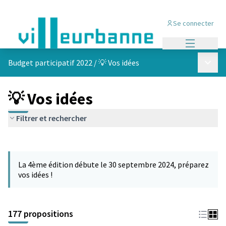
Se connecter
Menu princi
Menu p
Budget participatif 2022
/
💡 Vos idées
💡 Vos idées
Filtrer et rechercher
Passer la carte
Leaflet
|
©
OpenStreetMap
contributors
L'élément suivant est une carte qui présente les éléments de cet
+
La 4ème édition débute le 30 septembre 2024, préparez
−
vos idées !
177 propositions