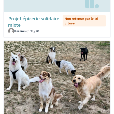
Projet épicerie solidaire
Non retenue par le tri
citoyen
mixte
Karami
13
20