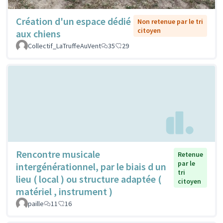
Création d'un espace dédié
Non retenue par le tri
citoyen
aux chiens
Collectif_LaTruffeAuVent
35
29
Rencontre musicale
Retenue
par le
intergénérationnel, par le biais d un
tri
lieu ( local ) ou structure adaptée (
citoyen
matériel , instrument )
paille
11
16