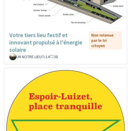
Votre tiers lieu festif et
Non retenue
par le tri
innovant propulsé à l'énergie
citoyen
solaire
UN NOTRE LIEU
14
38