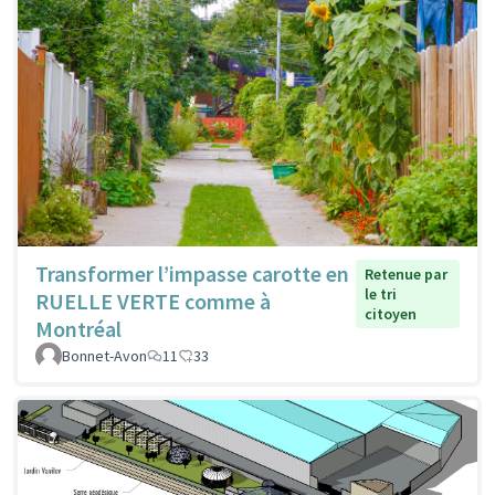
Transformer l’impasse carotte en
Retenue par
le tri
RUELLE VERTE comme à
citoyen
Montréal
Bonnet-Avon
11
33