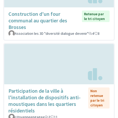
Construction d'un four
Retenue par
le tri citoyen
communal au quartier des
Brosses
Association les 3D "diversité dialogue devenir"
4
8
Participation de la ville à
Non
retenue
l'installation de dispositifs anti-
par le tri
moustiques dans les quartiers
citoyen
résidentiels
citoyenneengagee
3
11