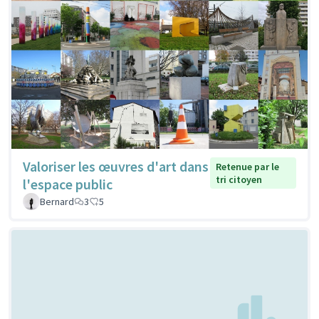
Valoriser les œuvres d'art dans
Retenue par le
tri citoyen
l'espace public
Bernard
3
5