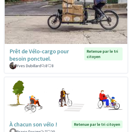
Prêt de Vélo-cargo pour
Retenue par le tri
citoyen
besoin ponctuel.
Yves Dubillard
8
8
À chacun son vélo !
Retenue par le tri citoyen
Praxie Design
7
20