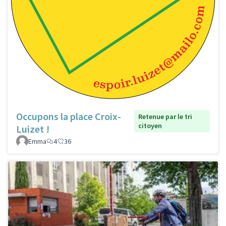
Occupons la place Croix-
Retenue par le tri
citoyen
Luizet !
Emma
4
36