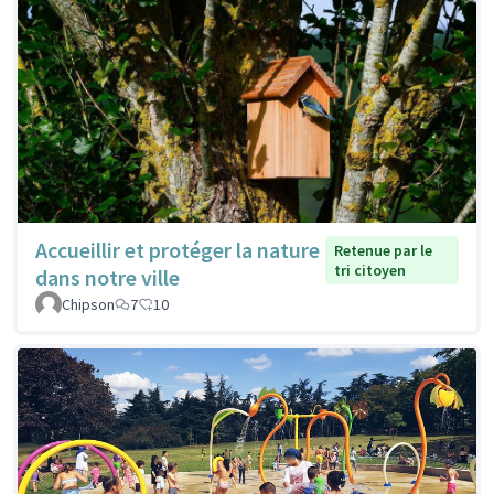
Accueillir et protéger la nature
Retenue par le
tri citoyen
dans notre ville
Chipson
7
10