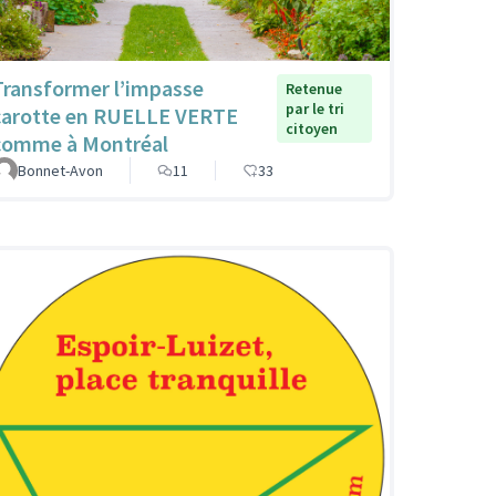
Transformer l’impasse
Retenue
par le tri
carotte en RUELLE VERTE
citoyen
comme à Montréal
Bonnet-Avon
11
33