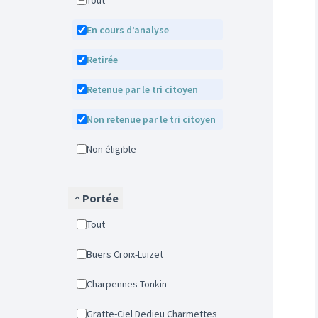
Tout
En cours d’analyse
Retirée
Retenue par le tri citoyen
Non retenue par le tri citoyen
Non éligible
Portée
Tout
Buers Croix-Luizet
Charpennes Tonkin
Gratte-Ciel Dedieu Charmettes