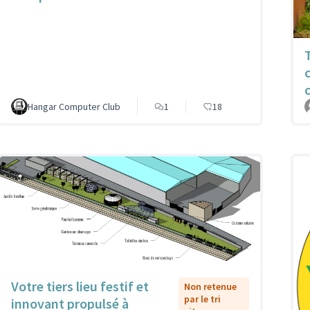
Hangar Computer Club
1
18
Votre tiers lieu festif et
Non retenue
par le tri
innovant propulsé à