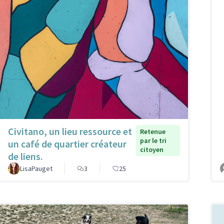
Civitano, un lieu ressource et
Retenue
par le tri
un café de quartier créateur
citoyen
de liens.
LisaPauget
3
25