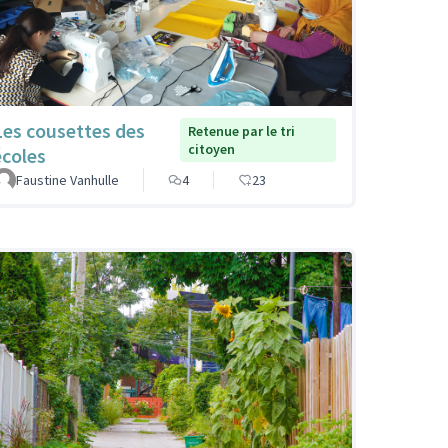
Les cousettes des
Retenue par le tri
citoyen
écoles
Faustine Vanhulle
4
23