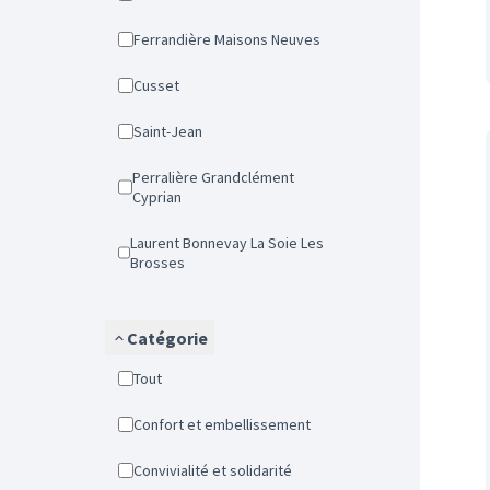
Ferrandière Maisons Neuves
Cusset
Saint-Jean
Perralière Grandclément
Cyprian
Laurent Bonnevay La Soie Les
Brosses
Catégorie
Tout
Confort et embellissement
Convivialité et solidarité