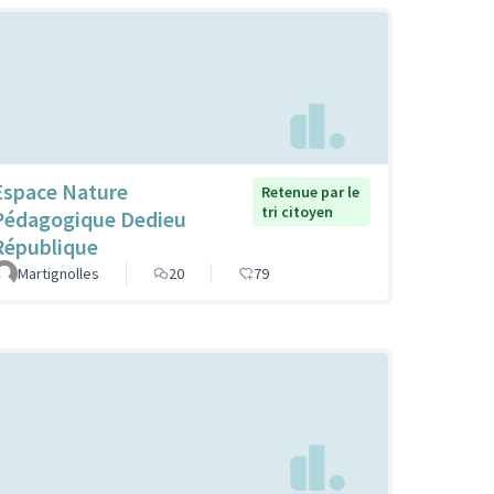
Espace Nature
Retenue par le
tri citoyen
Pédagogique Dedieu
République
Martignolles
20
79