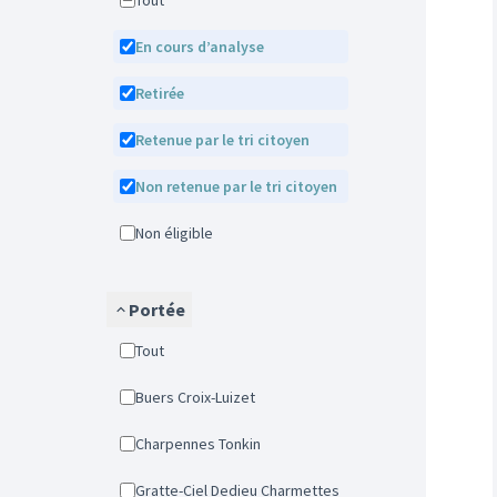
Tout
En cours d’analyse
Retirée
Retenue par le tri citoyen
Non retenue par le tri citoyen
Non éligible
Portée
Tout
Buers Croix-Luizet
Charpennes Tonkin
Gratte-Ciel Dedieu Charmettes