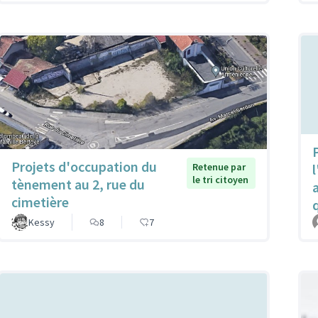
P
Projets d'occupation du
Retenue par
l
le tri citoyen
tènement au 2, rue du
cimetière
Kessy
8
7