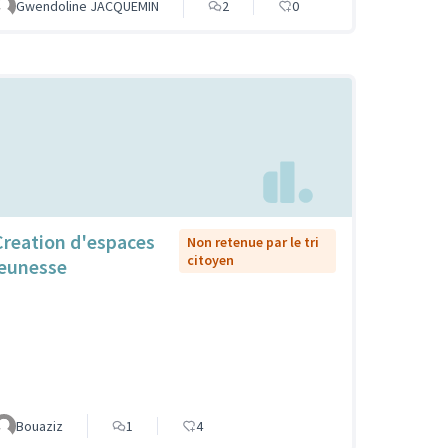
Gwendoline JACQUEMIN
2
0
Creation d'espaces
Non retenue par le tri
citoyen
jeunesse
Bouaziz
1
4