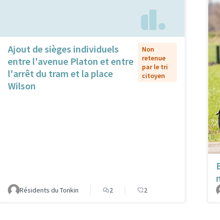
Ajout de sièges individuels
Non
retenue
entre l'avenue Platon et entre
par le tri
l'arrêt du tram et la place
citoyen
Wilson
Résidents du Tonkin
2
2