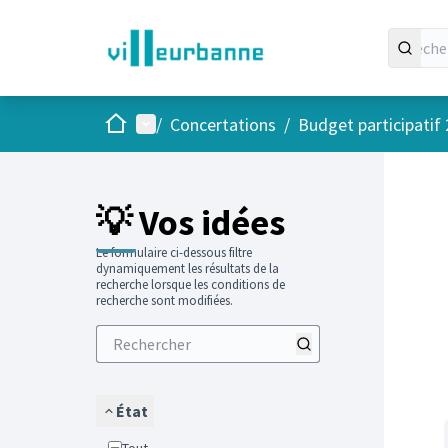
Accueil
Menu principal
/
Concertations
/
Budget participatif
Passer
L'élément
+
−
💡 Vos idées
Le formulaire ci-dessous filtre
dynamiquement les résultats de la
recherche lorsque les conditions de
recherche sont modifiées.
État