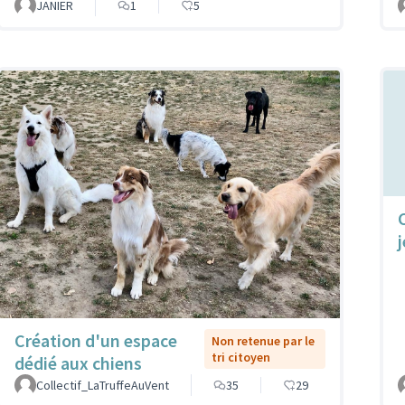
JANIER
1
5
Création d'un espace
Non retenue par le
tri citoyen
dédié aux chiens
Collectif_LaTruffeAuVent
35
29