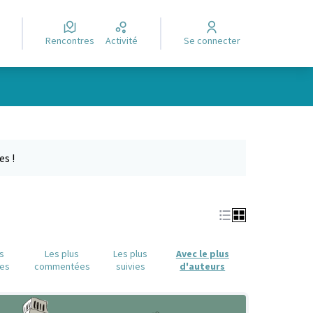
Rencontres
Activité
Se connecter
Leaflet
|
©
OpenStreetMap
contributors
e des points de carte. L'élément peut être utilisé avec un lecteur
es !
us
Les plus
Les plus
Avec le plus
es
commentées
suivies
d'auteurs