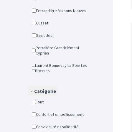
Ferrandière Maisons Neuves
Cusset
Saint-Jean
Perralière Grandclément
Cyprian
Laurent Bonnevay La Soie Les
Brosses
Catégorie
Tout
Confort et embellissement
Convivialité et solidarité