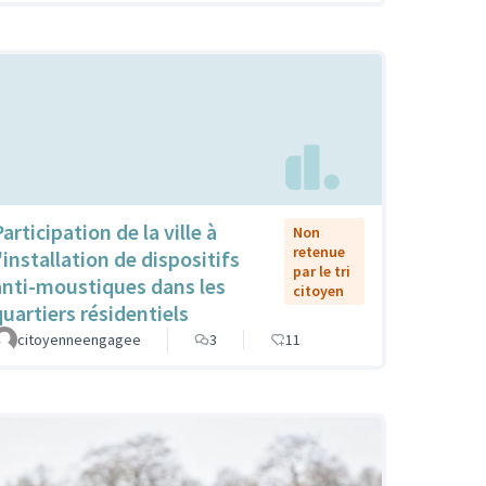
articipation de la ville à
Non
retenue
'installation de dispositifs
par le tri
anti-moustiques dans les
citoyen
quartiers résidentiels
citoyenneengagee
3
11