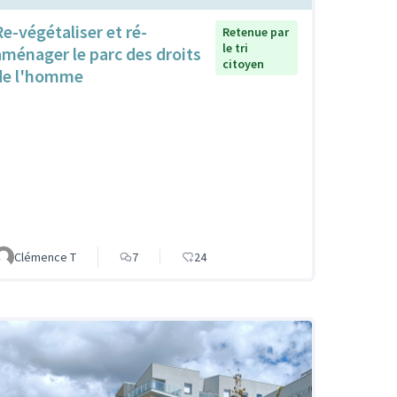
Re-végétaliser et ré-
Retenue par
le tri
aménager le parc des droits
citoyen
de l'homme
Clémence T
7
24