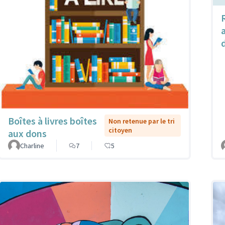
Boîtes à livres boîtes
Non retenue par le tri
citoyen
aux dons
Charline
7
5