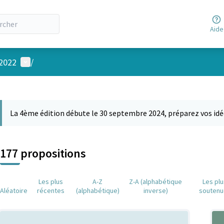
Aide
Menu utilisateur
 2022
/
 la carte
 suivant est une carte qui présente les éléments de cette page comm
La 4ème édition débute le 30 septembre 2024, préparez vos idé
177 propositions
Les plus
A-Z
Z-A (alphabétique
Les pl
Aléatoire
récentes
(alphabétique)
inverse)
soutenu