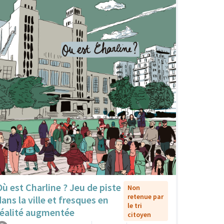
Où est Charline ? Jeu de piste
Non
retenue par
dans la ville et fresques en
le tri
réalité augmentée
citoyen