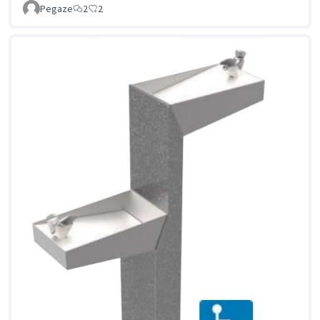
Pegaze
2
2