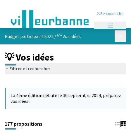
Se connecter
Menu princi
Menu p
Budget participatif 2022
/
💡 Vos idées
💡 Vos idées
Filtrer et rechercher
Passer la carte
Leaflet
|
©
OpenStreetMap
contributors
L'élément suivant est une carte qui présente les éléments de cet
+
La 4ème édition débute le 30 septembre 2024, préparez
−
vos idées !
177 propositions