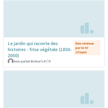
Le jardin qui raconte des
Non retenue
par le tri
histoires - frise végétale (1850-
citoyen
2050)
Ainsi parlait Botma
4
9