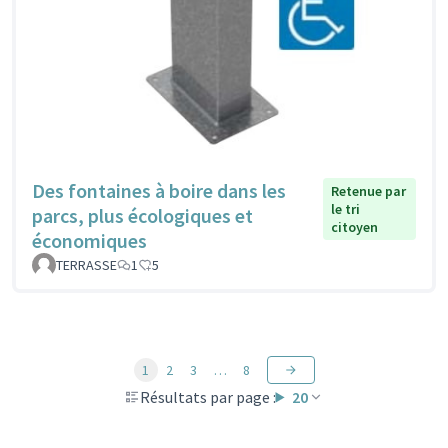
Des fontaines à boire dans les
Retenue par
le tri
parcs, plus écologiques et
citoyen
économiques
TERRASSE
1
5
1
2
3
…
8
Résultats par page :
20