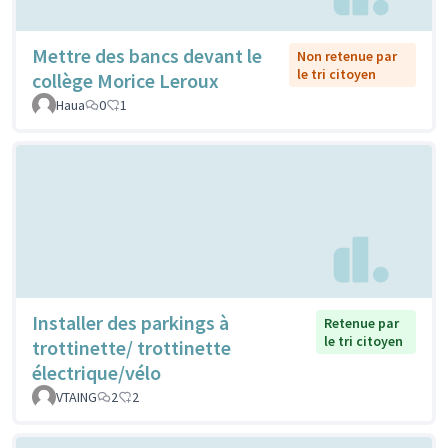
Mettre des bancs devant le
Non retenue par
le tri citoyen
collège Morice Leroux
Haua
0
1
Installer des parkings à
Retenue par
le tri citoyen
trottinette/ trottinette
électrique/vélo
VTAING
2
2