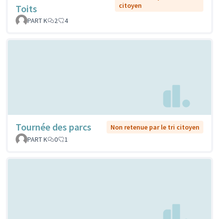
citoyen
Toits
PART K
2
4
Tournée des parcs
Non retenue par le tri citoyen
PART K
0
1