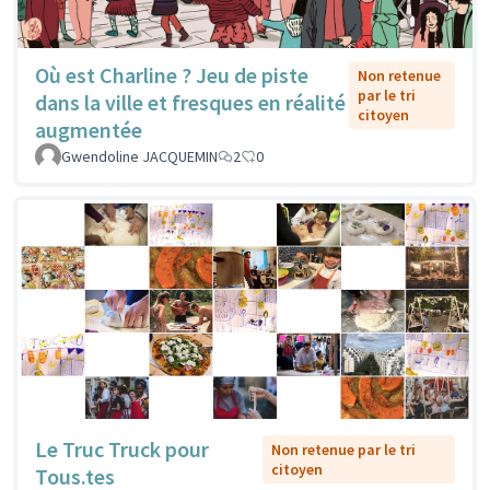
Où est Charline ? Jeu de piste
Non retenue
par le tri
dans la ville et fresques en réalité
citoyen
augmentée
Gwendoline JACQUEMIN
2
0
Le Truc Truck pour
Non retenue par le tri
citoyen
Tous.tes