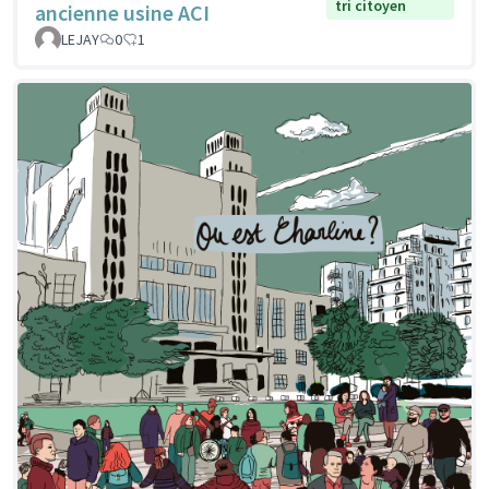
tri citoyen
ancienne usine ACI
LEJAY
0
1