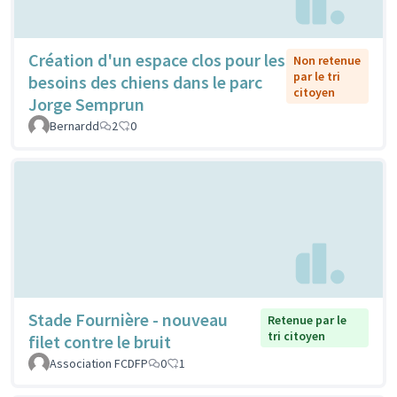
Création d'un espace clos pour les
Non retenue
par le tri
besoins des chiens dans le parc
citoyen
Jorge Semprun
Bernardd
2
0
Stade Fournière - nouveau
Retenue par le
tri citoyen
filet contre le bruit
Association FCDFP
0
1