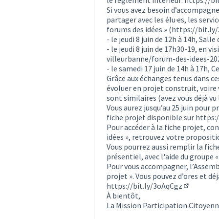
Si vous avez besoin d’accompagneme
partager avec les élu·es, les servic
forums des idées » (
https://bit.l
- le jeudi 8 juin de 12h à 14h, Sall
- le jeudi 8 juin de 17h30-19, en visi
villeurbanne/forum-des-idees-202
- le samedi 17 juin de 14h à 17h, C
Grâce aux échanges tenus dans ces
évoluer en projet construit, voire
sont similaires (avez vous déjà vu
Vous aurez jusqu’au 25 juin pour p
fiche projet disponible sur
https:/
Pour accéder à la fiche projet, co
idées », retrouvez votre propositi
Vous pourrez aussi remplir la fich
présentiel, avec l'aide du groupe 
Pour vous accompagner, l’Assembl
projet ». Vous pouvez d’ores et déjà
https://bit.ly/3oAqCgz
(Lien exte
À bientôt,
La Mission Participation Citoyen