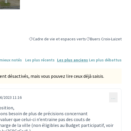
ne)
Cadre de vie et espaces verts
Buers Croix-Luizet
Filtrer les résultats de la catégorie : Cadre de vie et espa
Filtrer les résultats pour 
 mieux notés
Les plus récents
Les plus anciens
Les plus débattus
 désactivés, mais vous pouvez lire ceux déjà saisis.
6/2023 11:16
…
osition,
rions besoin de plus de précisions concernant
aluer que celui-ci n’entraine pas des couts de
rge de la ville (non éligibles au Budget participatif, voir
t.ly/3C9CcCs
).