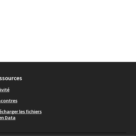
ssources
ivité
ncontres
écharger les fichiers
en Data