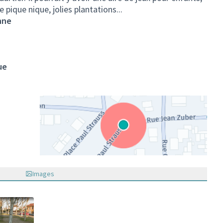
 pique nique, jolies plantations...
nne
ue
(Lien externe)
Images