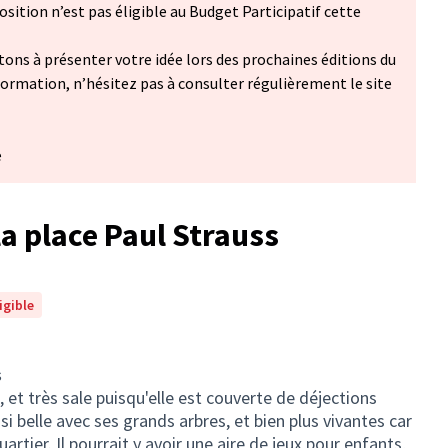
(Lien externe)
osition n’est pas éligible au Budget Participatif cette
itons à présenter votre idée lors des prochaines éditions du
nformation, n’hésitez pas à consulter régulièrement le site
ans un nouvel onglet)
e
 place Paul Strauss
igible
s
e, et très sale puisqu'elle est couverte de déjections
 si belle avec ses grands arbres, et bien plus vivantes car
artier. Il pourrait y avoir une aire de jeux pour enfants,