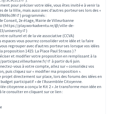
(Lien externe)
nt pour préciser votre idée, vous êtes invité·e à venir la
es de la Ville, mais aussi avec d'autres porteur·ses lors des «
y/3N69o3M
) programmés :
(Lien externe)
e de Conseil, 2e étage, Mairie de Villeurbanne
o (
https://play.workadventu.re/@/ville-de-
3/university
)
(Lien externe)
entre culturel et de la vie associative (CCVA)
 espaces vous pourrez consolider votre idée et la faire
 vous regrouper avec d’autres porteur·ses lorsque vos idées
 la proposition 1415:
La Place Paul Strauss
) ?
réciser et modifier votre proposition en remplissant à la
/participez.villeurbanne.fr/
à partir du 6 juin.
(S'ouvre dans un nouvel onglet)
nnectez-vous à votre compte, allez sur « consolidez vos
on, puis cliquez sur « modifier ma proposition ».
e projet directement sur place, lors des forums des idées en
« budget participatif » de l'Assemblée Citoyenne.
ée citoyenne a conçu le Kit 2 « Je transforme mon idée en
 le consulter en cliquant sur ce lien :
rne)
ne