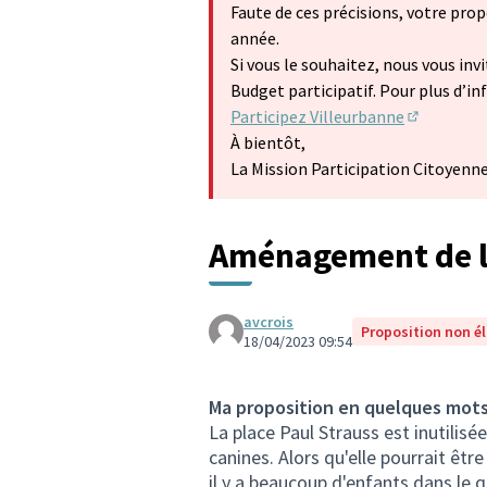
Faute de ces précisions, votre prop
année.
Si vous le souhaitez, nous vous inv
Budget participatif. Pour plus d’i
Participez Villeurbanne
(S'ouvre d
À bientôt,
La Mission Participation Citoyenn
Aménagement de la
avcrois
Proposition non él
18/04/2023 09:54
Ma proposition en quelques mot
La place Paul Strauss est inutilisé
canines. Alors qu'elle pourrait être
il y a beaucoup d'enfants dans le qu