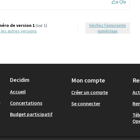
0
0
éro de version 1
(sur 1)
Vérifiez l'empreinte
ir les autres versions
numérique
Decidim
Mon compte
Re
Accueil
Créer un compte
Act
.
Concertations
Se connecter
Re
Budget participatif
Tél
Op