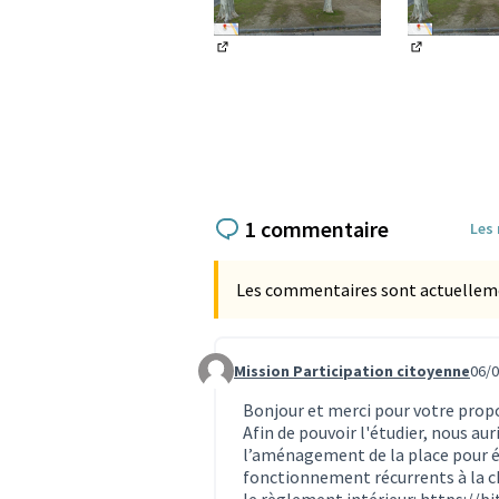
(Lien externe)
(Lien exter
1 commentaire
Les
Les commentaires sont actuellement
Mission Participation citoyenne
06/0
Commentaire 2473
Bonjour et merci pour votre prop
Afin de pouvoir l'étudier, nous au
l’aménagement de la place pour év
fonctionnement récurrents à la cha
le règlement intérieur:
https://bi