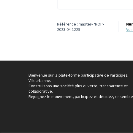
Référence : master-PROP-
Num
2023-04-1229
vo
Bienvenue sur la plate-forme participative de Participez
Villeurbanne.
Construisons une société plus ouverte, transparente et
collaborative.
Rejoignez le mouvement, participez et décidez, ensemble