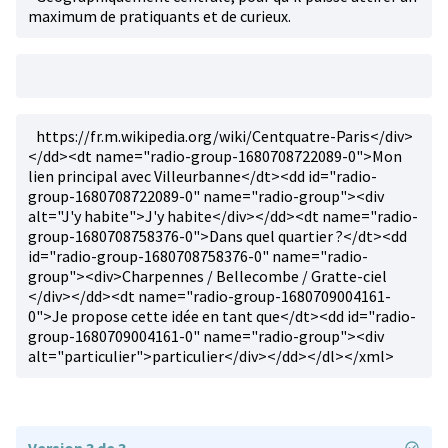
maximum de pratiquants et de curieux.
https://fr.m.wikipedia.org/wiki/Centquatre-Paris</div>
</dd><dt name="radio-group-1680708722089-0">Mon
lien principal avec Villeurbanne</dt><dd id="radio-
group-1680708722089-0" name="radio-group"><div
alt="J'y habite">J'y habite</div></dd><dt name="radio-
group-1680708758376-0">Dans quel quartier ?</dt><dd
id="radio-group-1680708758376-0" name="radio-
group"><div>Charpennes / Bellecombe / Gratte-ciel
</div></dd><dt name="radio-group-1680709004161-
0">Je propose cette idée en tant que</dt><dd id="radio-
group-1680709004161-0" name="radio-group"><div
alt="particulier">particulier</div></dd></dl></xml>