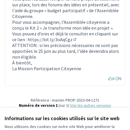
sur place, lors des forums des idées en présentiel, avec
l'aide du groupe « budget participatif » de l'Assemblée
Citoyenne.
Pour vous accompagner, l’Assemblée citoyenne a
conçu le Kit 2 « Je transforme mon idée en projet ».
Vous pouvez d’ores et déjà le consulter en cliquant sur
ce lien :
https://bit.ly/3oAqCgz
(Lien externe)
ATTENTION : si les précisions nécessaires ne sont pas
apportées le 25 juin au plus tard, l'idée deviendra alors
non éligible.
À bientôt,
La Mission Participation Citoyenne
0
0
Référence : master-PROP-2023-04-1271
Numéro de version 1
(sur 1)
voir les autres versions
Vérifiez l'empreinte numérique
Informations sur les cookies utilisés sur le site web
Nous utilisons des cookies sur notre site Web pour améliorer la
Conditions d'utilisation