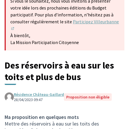
Si vous le souhaitez, nous vous invitons à présenter
votre idée lors des prochaines éditions du Budget
participatif. Pour plus d’information, n’hésitez pas à
consulter régulièrement le site
Participez Villeurbanne
(S'ouvre dans un nouvel onglet)
À bientôt,
La Mission Participation Citoyenne
Des réservoirs à eau sur les
toits et plus de bus
Résidence Château-Gaillard
Proposition non éligible
28/04/2023 09:47
Ma proposition en quelques mots
Mettre des réservoirs à eau sur les toits des