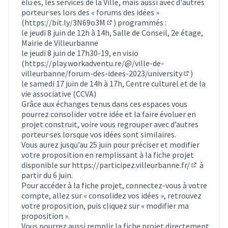
élu·es, les services de la Ville, mais aussi avec d'autres
porteur·ses lors des « forums des idées »
(
https://bit.ly/3N69o3M
) programmés :
(Lien externe)
le jeudi 8 juin de 12h à 14h, Salle de Conseil, 2e étage,
Mairie de Villeurbanne
le jeudi 8 juin de 17h30-19, en visio
(
https://play.workadventu.re/@/ville-de-
villeurbanne/forum-des-idees-2023/university
)
(Lien extern
le samedi 17 juin de 14h à 17h, Centre culturel et de la
vie associative (CCVA)
Grâce aux échanges tenus dans ces espaces vous
pourrez consolider votre idée et la faire évoluer en
projet construit, voire vous regrouper avec d’autres
porteur·ses lorsque vos idées sont similaires.
Vous aurez jusqu’au 25 juin pour préciser et modifier
votre proposition en remplissant à la fiche projet
disponible sur
https://participez.villeurbanne.fr/
à
(S'ouvre d
partir du 6 juin.
Pour accéder à la fiche projet, connectez-vous à votre
compte, allez sur « consolidez vos idées », retrouvez
votre proposition, puis cliquez sur « modifier ma
proposition ».
Vous pourrez aussi remplir la fiche projet directement